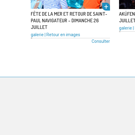
FÊTE DE LA MER ET RETOUR DE SAINT-
AKÜFEN
PAUL NAVIGATEUR – DIMANCHE 26
JUILLE
l'alb
JUILLET
Type
galerie
|
de
Type
Catégories
galerie
|
Retour en images
média
de
:
Consulter
voir
:
média
:
PAGINATION
DES
PUBLICATIONS
um
l'alb