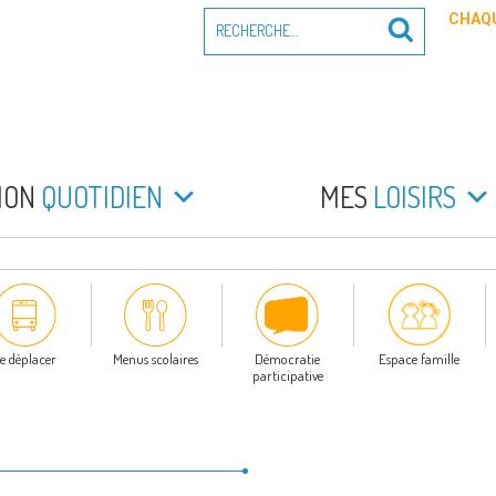
Recherche
CHAQU
Recherche
pour
:
PEYRADE
an la Peyrade
MON
QUOTIDIEN
MES
LOISIRS
e déplacer
Menus scolaires
Démocratie
Espace famille
participative