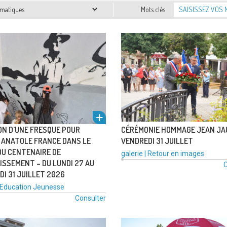
atiques
Mots clés
ON D’UNE FRESQUE POUR
CÉRÉMONIE HOMMAGE JEAN JA
E ANATOLE FRANCE DANS LE
VENDREDI 31 JUILLET
DU CENTENAIRE DE
Type
Catégories
galerie
|
Retour en images
ISSEMENT – DU LUNDI 27 AU
de
:
C
I 31 JUILLET 2026
média
voir
:
Catégories
Education
Jeunesse
:
Consulter