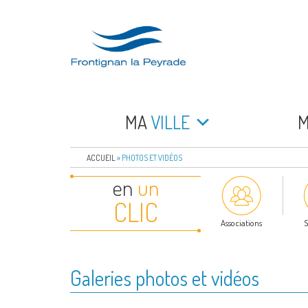
Aller
au
contenu
principal
FRONTIGNAN LA 
Bienvenue sur le site de la commune de Frontign
MA
VILLE
ACCUEIL
»
PHOTOS ET VIDÉOS
en
un
CLIC
Associations
S
Galeries photos et vidéos