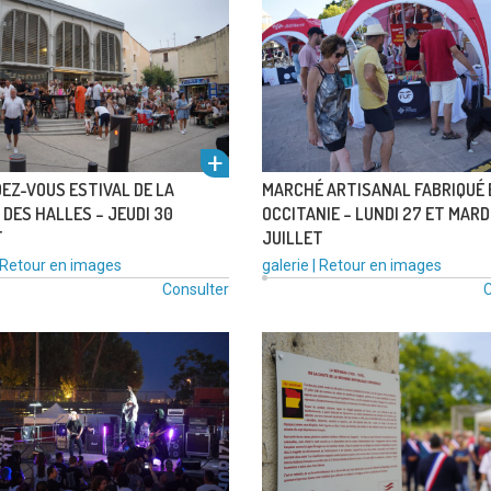
l'alb
EZ-VOUS ESTIVAL DE LA
MARCHÉ ARTISANAL FABRIQUÉ 
DES HALLES – JEUDI 30
OCCITANIE – LUNDI 27 ET MARD
T
JUILLET
Catégories
Type
Catégories
Retour en images
galerie
|
Retour en images
:
de
:
Consulter
voir
C
média
:
um