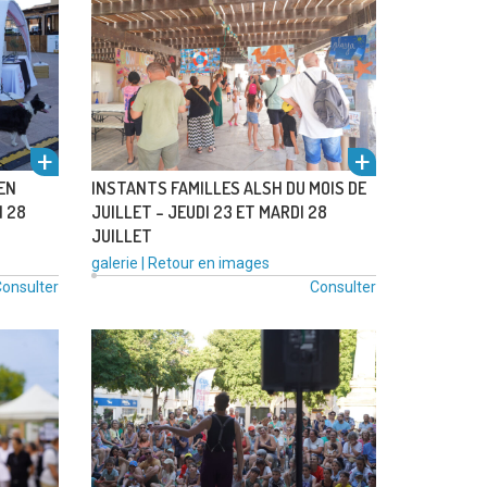
l'alb
l'alb
EN
INSTANTS FAMILLES ALSH DU MOIS DE
I 28
JUILLET – JEUDI 23 ET MARDI 28
JUILLET
Type
Catégories
galerie
|
Retour en images
de
:
onsulter
voir
Consulter
voir
média
:
um
um