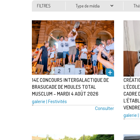
Type
Thém
FILTRES
de
média
14E CONCOURS INTERGALACTIQUE DE
CRÉATI
BRASUCADE DE MOULES TOTAL
L’ÉCOL
MUSCLUM – MARDI 4 AOÛT 2026
CADRE 
L’ÉTABL
Type
Catégories
galerie
|
Festivités
VENDRED
de
:
Consulter
voir
média
Type
galerie
|
:
de
média
: