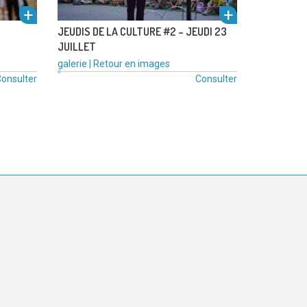
JEUDIS DE LA CULTURE #2 – JEUDI 23
JUILLET
l'alb
l'alb
Type
Catégories
galerie
|
Retour en images
de
:
onsulter
Consulter
média
voir
voir
:
um
um
l'alb
l'alb