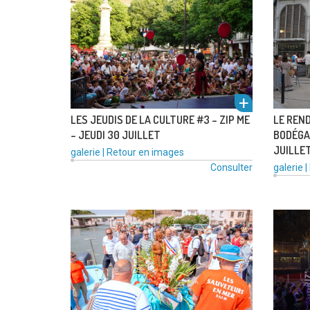
l'alb
LES JEUDIS DE LA CULTURE #3 – ZIP ME
LE REND
– JEUDI 30 JUILLET
BODÉGA 
JUILLE
Type
Catégories
galerie
|
Retour en images
de
:
Type
Consulter
galerie
|
média
de
voir
:
média
:
um