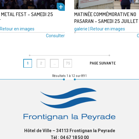
 METAL FEST – SAMEDI 25
MATINÉE COMMÉMORATIVE NO
T
PASARAN – SAMEDI 25 JUILLET
l'alb
Catégories
Type
Catégories
Retour en images
galerie
|
Retour en images
:
de
:
Consulter
C
média
voir
:
Page
Page
Page
1
2
…
75
PAGE SUIVANTE
Résultats 1 à 12 sur 891
um
l'alb
Hôtel de Ville – 34113 Frontignan la Peyrade
Tél : 04 67 18 50 00