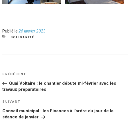
Publié
Publié le
26 janvier 2023
le
CATÉGORIES
SOLIDARITÉ
NAVIGATION
Article
PRÉCÉDENT
DE
précédent
Quai Voltaire : le chantier débute mi-février avec les
L’ARTICLE
travaux préparatoires
Article
SUIVANT
suivant
Conseil municipal : les Finances à l’ordre du jour de la
séance de janvier