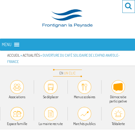
Aller
Re
R
au
po
contenu
:
principal
FRONTIGNAN LA PEYRADE
Bienvenue sur le site de la commune de Frontignan la Peyrade
MENU
ACCUEIL
»
ACTUALITÉS
»
OUVERTURE DU CAFÉ SOLIDAIRE DE L’EHPAD ANATOLE-
FRANCE
EN
UN
CLIC
Associations
Se déplacer
Menus scolaires
Démocratie
participative
Espace famille
La mairie recrute
Marchés publics
Téléalerte