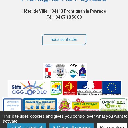
Hôtel de Ville – 34113 Frontignan la Peyrade
Tél : 04 67 18 50 00
nous contacter
Villes
jumelées
Sites
partenaires
Labels
Autres
This site uses cookies and gives you control over what you want to
activate
OK, accept all
Deny all cookies
Personalize