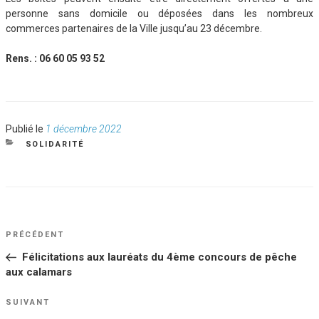
personne sans domicile ou déposées dans les nombreux
commerces partenaires de la Ville jusqu’au 23 décembre.
Rens. : 06 60 05 93 52
Publié
Publié le
1 décembre 2022
le
CATÉGORIES
SOLIDARITÉ
NAVIGATION
Article
PRÉCÉDENT
DE
précédent
Félicitations aux lauréats du 4ème concours de pêche
L’ARTICLE
aux calamars
Article
SUIVANT
suivant