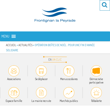
Aller
Re
R
au
po
contenu
:
principal
FRONTIGNAN LA PEYRADE
Bienvenue sur le site de la commune de Frontignan la Peyrade
MENU
ACCUEIL
»
ACTUALITÉS
»
OPÉRATION BOÎTES DE NOËL : POUR UNE FIN D’ANNÉE
SOLIDAIRE
EN
UN
CLIC
Associations
Se déplacer
Menus scolaires
Démocratie
participative
Espace famille
La mairie recrute
Marchés publics
Téléalerte