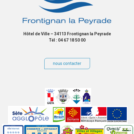
Hôtel de Ville – 34113 Frontignan la Peyrade
Tél : 04 67 18 50 00
nous contacter
Villes
jumelées
Sites
partenaires
Labels