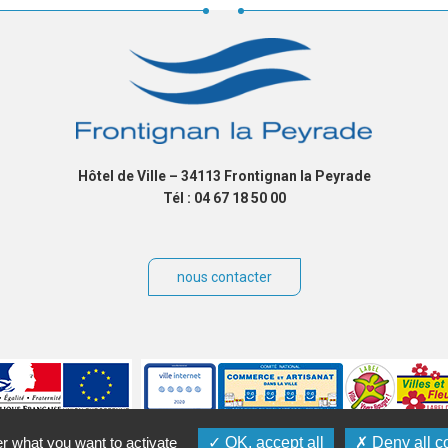
Hôtel de Ville – 34113 Frontignan la Peyrade
Tél : 04 67 18 50 00
nous contacter
er what you want to activate
OK, accept all
Deny all c
ibilité
Plan du site
Contact
Crédits
Gérer les cookies