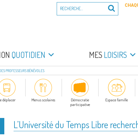
Recherche
CHAQU
Recherche
pour
:
PEYRADE
an la Peyrade
MON
QUOTIDIEN
MES
LOISIRS
 DES PROFESSEURS BÉNÉVOLES
e déplacer
Menus scolaires
Démocratie
Espace famille
participative
L’Université du Temps Libre recherc