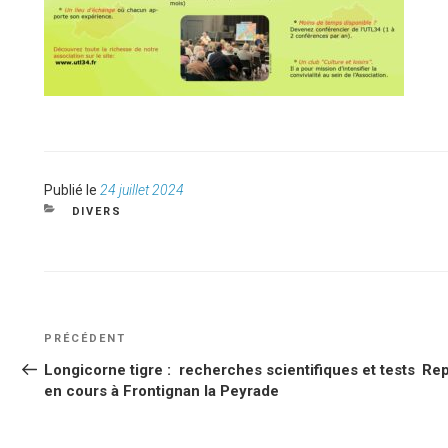
Publié
Publié le
24 juillet 2024
le
CATÉGORIES
DIVERS
NAVIGATION
Article
PRÉCÉDENT
DE
précédent
Longicorne tigre : recherches scientifiques et tests
Rep
L’ARTICLE
en cours à Frontignan la Peyrade