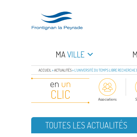
Aller
au
contenu
principal
FRONTIGNAN LA 
Bienvenue sur le site de la commune de Frontign
MA
VILLE
ACCUEIL
»
ACTUALITÉS
»
L’UNIVERSITÉ DU TEMPS LIBRE RECHERCHE
en
un
CLIC
Associations
S
TOUTES LES ACTUALITÉS