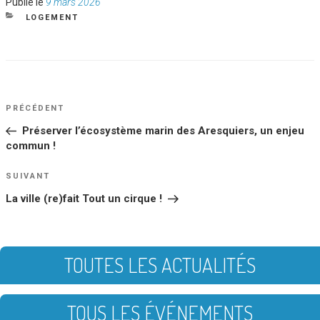
Publié
Publié le
9 mars 2026
le
CATÉGORIES
LOGEMENT
NAVIGATION
Article
PRÉCÉDENT
DE
précédent
Préserver l’écosystème marin des Aresquiers, un enjeu
L’ARTICLE
commun !
Article
SUIVANT
suivant
La ville (re)fait Tout un cirque !
TOUTES LES ACTUALITÉS
TOUS LES ÉVÉNEMENTS