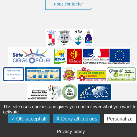
nous contacter
Villes
jumelées
Sites
partenaires
Labels
Autres
This site uses cookies and gives you control over what you want to
Mentions légales
Accessibilité
Plan du site
Contact
activate
Crédits
Gérer les cookies
Politique de confidentialité
OK, accept all
Deny all cookies
Personalize
Privacy policy