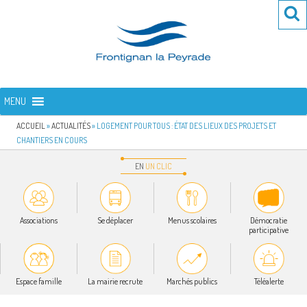
Aller
Re
R
au
po
contenu
:
principal
FRONTIGNAN LA PEYRADE
Bienvenue sur le site de la commune de Frontignan la Peyrade
MENU
ACCUEIL
»
ACTUALITÉS
»
LOGEMENT POUR TOUS : ÉTAT DES LIEUX DES PROJETS ET
CHANTIERS EN COURS
EN
UN
CLIC
Associations
Se déplacer
Menus scolaires
Démocratie
participative
Espace famille
La mairie recrute
Marchés publics
Téléalerte