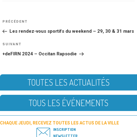
NAVIGATION
Article
PRÉCÉDENT
DE
précédent
Les rendez-vous sportifs du weekend – 29, 30 & 31 mars
L’ARTICLE
Article
SUIVANT
suivant
+deFIRN 2024 – Occitan Rapsodie
TOUTES LES ACTUALITÉS
TOUS LES ÉVÉNEMENTS
CHAQUE JEUDI, RECEVEZ TOUTES LES ACTUS DE LA VILLE
INSCRIPTION
NEWSLETTER