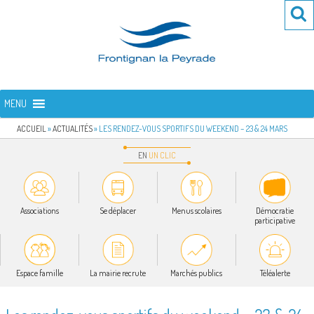
Aller
Re
R
au
po
contenu
:
principal
FRONTIGNAN LA PEYRADE
Bienvenue sur le site de la commune de Frontignan la Peyrade
MENU
ACCUEIL
»
ACTUALITÉS
»
LES RENDEZ-VOUS SPORTIFS DU WEEKEND – 23 & 24 MARS
EN
UN
CLIC
Associations
Se déplacer
Menus scolaires
Démocratie
participative
Espace famille
La mairie recrute
Marchés publics
Téléalerte