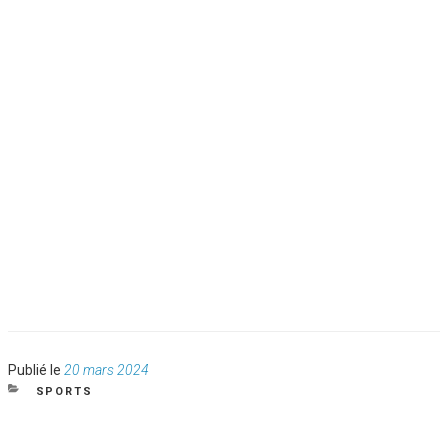
Publié
Publié le
20 mars 2024
le
CATÉGORIES
SPORTS