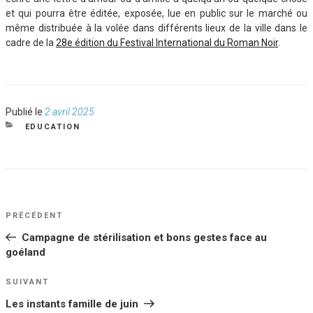
et qui pourra être éditée, exposée, lue en public sur le marché ou
même distribuée à la volée dans différents lieux de la ville dans le
cadre de la
28e édition du Festival International du Roman Noir
.
Publié
Publié le
2 avril 2025
le
CATÉGORIES
EDUCATION
NAVIGATION
Article
PRÉCÉDENT
DE
précédent
Campagne de stérilisation et bons gestes face au
L’ARTICLE
goéland
Article
SUIVANT
suivant
Les instants famille de juin