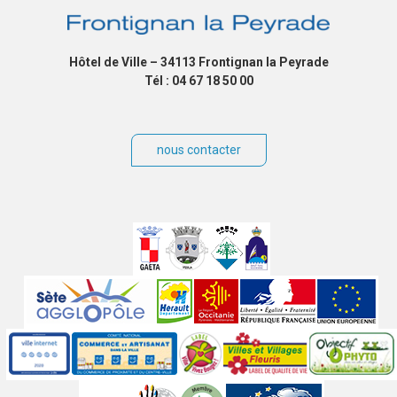
Hôtel de Ville – 34113 Frontignan la Peyrade
Tél : 04 67 18 50 00
nous contacter
Villes
jumelées
Sites
partenaires
Labels
Autres