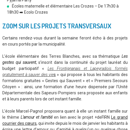
Pyjama Party
Écoles maternelle et élémentaire Les Crozes – De 17h30 à
18h30 ➡️ Ecolo Crozes
ZOOM SUR LES PROJETS TRANSVERSAUX
Certains rendez-vous durant la semaine feront écho à des projets
en cours portés par la municipalité.
L’école élémentaire des Terres Blanches, avec sa thématique
Les
gestes qui sauvent
, s’inscrit dans la continuité du projet lauréat du
budget participatif «
Les Frontignanais et Lapeyradois formés
gratuitement à sauver des vie
s
» qui propose à tous les habitants des
formations gratuites « Gestes qui Sauvent » et « Premiers Secours
Citoyen » : ainsi, une formation d’une heure dispensée par l’Unité
Départementale des Sapeurs-Pompiers sera proposée aux enfants
et à leurs parents lors de cet instant famille.
L’école Marcel-Pagnol proposera quant à elle un instant famille sur
le thème
L’amour et l’amitié
en lien avec le projet +deFIRN
Le grand
courrier des cœurs
, qui invite depuis le mois de janvier les habitants à
écrire une lettre d’amour ou d’amitié à quelqu’un ou quelque chose