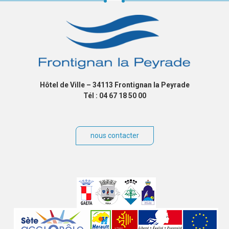
Hôtel de Ville – 34113 Frontignan la Peyrade
Tél : 04 67 18 50 00
nous contacter
Villes
jumelées
Sites
partenaires