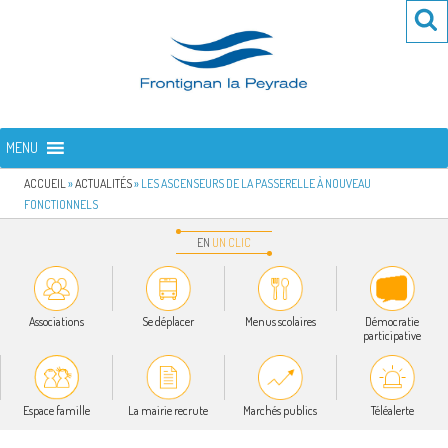
Aller
Re
R
au
po
contenu
:
principal
FRONTIGNAN LA PEYRADE
Bienvenue sur le site de la commune de Frontignan la Peyrade
MENU
ACCUEIL
»
ACTUALITÉS
»
LES ASCENSEURS DE LA PASSERELLE À NOUVEAU
FONCTIONNELS
EN
UN
CLIC
Associations
Se déplacer
Menus scolaires
Démocratie
participative
Espace famille
La mairie recrute
Marchés publics
Téléalerte