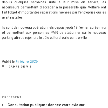
depuis quelques semaines suite à leur mise en service, les
ascenseurs permettant d’accéder à la passerelle quai Voltaire ont
fait l’objet d’importantes réparations menées par l’entreprise qui les
avait installés.
Ils sont de nouveau opérationnels depuis jeudi 19 février après-midi
et permettent aux personnes PMR de stationner sur le nouveau
parking afin de rejoindre le pôle culturel ou le centre-ville.
Publié
Publié le
19 février 2026
le
CATÉGORIES
CADRE DE VIE
NAVIGATION
Article
PRÉCÉDENT
DE
précédent
Consultation publique : donnez votre avis sur