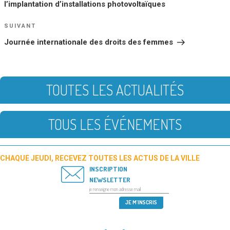
L’ARTICLE
l’implantation d’installations photovoltaïques
Article
SUIVANT
suivant
Journée internationale des droits des femmes
TOUTES LES ACTUALITÉS
TOUS LES ÉVÉNEMENTS
CHAQUE JEUDI, RECEVEZ TOUTES LES ACTUS DE LA VILLE
INSCRIPTION
NEWSLETTER