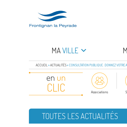
Aller
au
contenu
principal
FRONTIGNAN LA 
Bienvenue sur le site de la commune de Frontign
MA
VILLE
ACCUEIL
»
ACTUALITÉS
»
CONSULTATION PUBLIQUE : DONNEZ VOTRE A
en
un
CLIC
Associations
S
TOUTES LES ACTUALITÉS