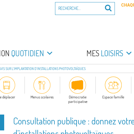
Recherche
CHAQU
Recherche
pour
:
PEYRADE
an la Peyrade
MON
QUOTIDIEN
MES
LOISIRS
VIS SUR L’IMPLANTATION D’INSTALLATIONS PHOTOVOLTAÏQUES
e déplacer
Menus scolaires
Démocratie
Espace famille
participative
Consultation publique : donnez votre
d’installations photovoltaïques