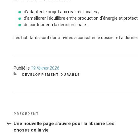
d’adapter le projet aux réalités locales ;
d’améliorer l’équilibre entre production d’énergie et protecti
de contribuer à la décision finale.
Les habitants sont donc invités à consulter le dossier et à donne
Publié
Publié le
19 février 2026
le
CATÉGORIES
DÉVELOPPEMENT DURABLE
NAVIGATION
Article
PRÉCÉDENT
DE
précédent
Une nouvelle page s’ouvre pour la librairie Les
L’ARTICLE
choses de la vie