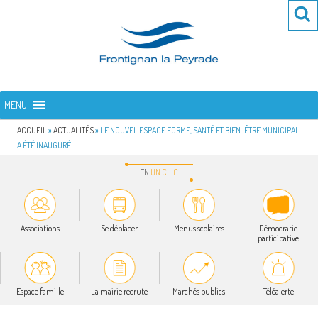
Aller
Re
R
au
po
contenu
:
principal
FRONTIGNAN LA PEYRADE
Bienvenue sur le site de la commune de Frontignan la Peyrade
MENU
ACCUEIL
»
ACTUALITÉS
»
LE NOUVEL ESPACE FORME, SANTÉ ET BIEN-ÊTRE MUNICIPAL
A ÉTÉ INAUGURÉ
EN
UN
CLIC
Associations
Se déplacer
Menus scolaires
Démocratie
participative
Espace famille
La mairie recrute
Marchés publics
Téléalerte