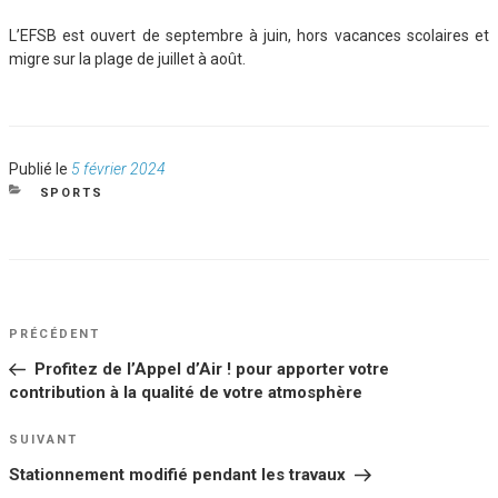
L’EFSB est ouvert de septembre à juin, hors vacances scolaires et
migre sur la plage de juillet à août.
Publié
Publié le
5 février 2024
le
CATÉGORIES
SPORTS
NAVIGATION
Article
PRÉCÉDENT
DE
précédent
Profitez de l’Appel d’Air ! pour apporter votre
L’ARTICLE
contribution à la qualité de votre atmosphère
Article
SUIVANT
suivant
Stationnement modifié pendant les travaux