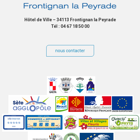
Hôtel de Ville – 34113 Frontignan la Peyrade
Tél : 04 67 18 50 00
nous contacter
Villes
jumelées
Sites
partenaires
Labels
Autres