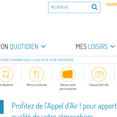
Recherche
CHAQU
Recherche
pour
:
PEYRADE
an la Peyrade
MON
QUOTIDIEN
MES
LOISIRS
ER VOTRE CONTRIBUTION À LA QUALITÉ DE VOTRE ATMOSPHÈRE
e déplacer
Menus scolaires
Démocratie
Espace famille
participative
Profitez de l’Appel d’Air ! pour appor
qualité de votre atmosphère