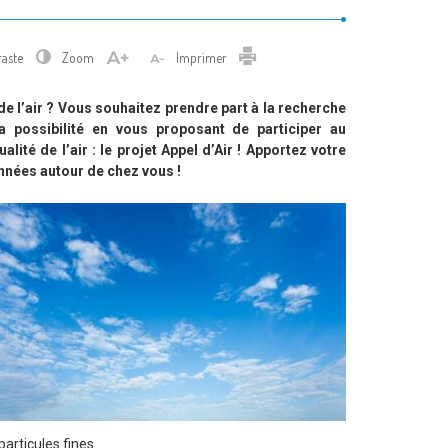
Imprimer
raste
Zoom
Imprimer
 de l’air ? Vous souhaitez prendre part à la recherche
 possibilité en vous proposant de participer au
ité de l’air : le projet Appel d’Air ! Apportez votre
nnées autour de chez vous !
articules fines.