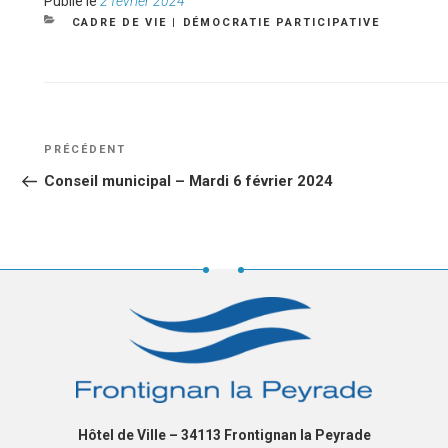
Publié
Publié le
2 février 2024
le
CATÉGORIES
CADRE DE VIE
|
DÉMOCRATIE PARTICIPATIVE
NAVIGATION
Article
PRÉCÉDENT
DE
précédent
Conseil municipal – Mardi 6 février 2024
L’ARTICLE
Hôtel de Ville – 34113 Frontignan la Peyrade