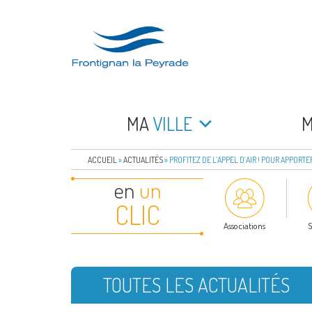
Aller
au
contenu
principal
FRONTIGNAN LA 
Bienvenue sur le site de la commune de Frontign
MA
VILLE
ACCUEIL
»
ACTUALITÉS
»
PROFITEZ DE L’APPEL D’AIR ! POUR APPORT
en
un
CLIC
Associations
S
TOUTES LES ACTUALITÉS