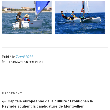
Publié
Publié le
7 avril 2022
le
CATÉGORIES
FORMATION/EMPLOI
NAVIGATION
Article
PRÉCÉDENT
DE
précédent
Capitale européenne de la culture : Frontignan la
L’ARTICLE
Peyrade soutient la candidature de Montpellier