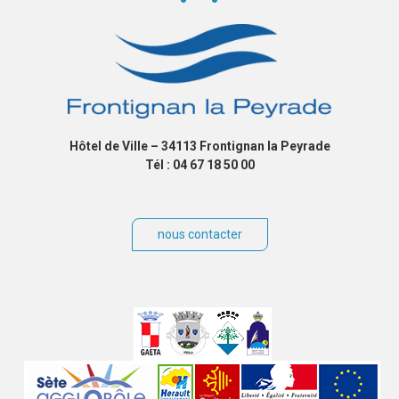
Hôtel de Ville – 34113 Frontignan la Peyrade
Tél : 04 67 18 50 00
nous contacter
Villes
jumelées
Sites
partenaires