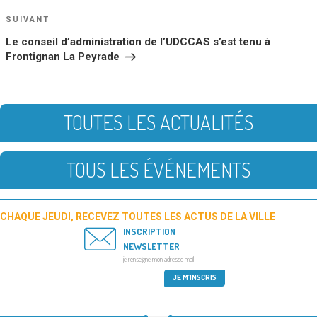
Article
SUIVANT
suivant
Le conseil d’administration de l’UDCCAS s’est tenu à
Frontignan La Peyrade
TOUTES LES ACTUALITÉS
TOUS LES ÉVÉNEMENTS
CHAQUE JEUDI, RECEVEZ TOUTES LES ACTUS DE LA VILLE
INSCRIPTION
NEWSLETTER