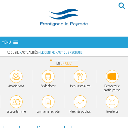
Aller
Re
R
au
po
contenu
:
principal
FRONTIGNAN LA PEYRADE
Bienvenue sur le site de la commune de Frontignan la Peyrade
MENU
ACCUEIL
»
ACTUALITÉS
»
LE CENTRE NAUTIQUE RECRUTE !
EN
UN
CLIC
Associations
Se déplacer
Menus scolaires
Démocratie
participative
Espace famille
La mairie recrute
Marchés publics
Téléalerte