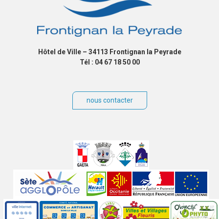
Hôtel de Ville – 34113 Frontignan la Peyrade
Tél : 04 67 18 50 00
nous contacter
Villes
jumelées
Sites
partenaires
Labels