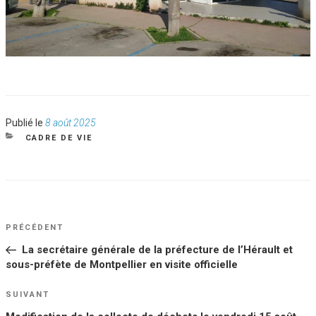
Publié
Publié le
8 août 2025
le
CATÉGORIES
CADRE DE VIE
NAVIGATION
Article
PRÉCÉDENT
DE
précédent
La secrétaire générale de la préfecture de l’Hérault et
L’ARTICLE
sous-préfète de Montpellier en visite officielle
Article
SUIVANT
suivant