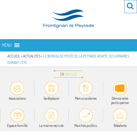
Aller
Re
R
au
po
contenu
:
principal
FRONTIGNAN LA PEYRADE
Bienvenue sur le site de la commune de Frontignan la Peyrade
MENU
ACCUEIL
»
ACTUALITÉS
»
LE BUREAU DE POSTE DE LA PEYRADE ADAPTE SES HORAIRES
DURANT L’ÉTÉ
EN
UN
CLIC
Associations
Se déplacer
Menus scolaires
Démocratie
participative
Espace famille
La mairie recrute
Marchés publics
Téléalerte