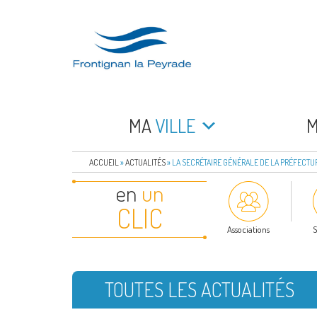
Aller
au
contenu
principal
FRONTIGNAN LA 
Bienvenue sur le site de la commune de Frontign
MA
VILLE
ACCUEIL
»
ACTUALITÉS
»
LA SECRÉTAIRE GÉNÉRALE DE LA PRÉFECTUR
en
un
CLIC
Associations
S
TOUTES LES ACTUALITÉS