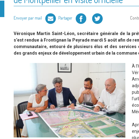
Facebook
Twitter
Envoyer par mail
Partager
Cont
Véronique Martin Saint-Léon, secrétaire générale de la préf
s’est rendue à Frontignan la Peyrade mardi 5 août afin de ren
communautaire, entouré de plusieurs élus et des services 
des grands enjeux de développement urbain de la commune et
À l
Vér
Arr
adj
pub
l’
éc
Méd
Apr
enj
plu