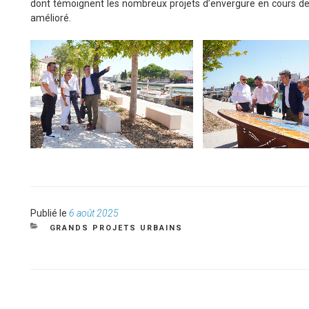
dont témoignent les nombreux projets d’envergure en cours de 
amélioré.
Publié
Publié le
6 août 2025
le
CATÉGORIES
GRANDS PROJETS URBAINS
NAVIGATION