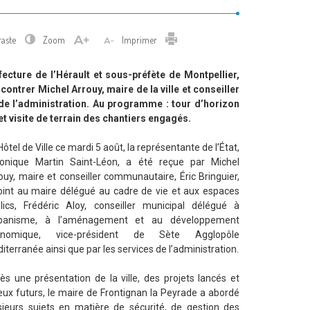
Imprimer
raste
Zoom
Imprimer
ecture de l’Hérault et sous-préfète de Montpellier,
contrer Michel Arrouy, maire de la ville et conseiller
de l’administration. Au programme : tour d’horizon
 visite de terrain des chantiers engagés.
’Hôtel de Ville ce mardi 5 août, la représentante de l’État,
onique Martin Saint-Léon, a été reçue par Michel
ouy, maire et conseiller communautaire, Éric Bringuier,
oint au maire délégué au cadre de vie et aux espaces
lics, Frédéric Aloy, conseiller municipal délégué à
urbanisme, à l’aménagement et au développement
onomique, vice-président de Sète Agglopôle
iterranée ainsi que par les services de l’administration.
ès une présentation de la ville, des projets lancés et
eux futurs, le maire de Frontignan la Peyrade a abordé
sieurs sujets en matière de sécurité, de gestion des