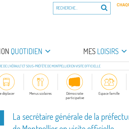
Recherche
CHAQU
Recherche
pour
:
PEYRADE
an la Peyrade
MON
QUOTIDIEN
MES
LOISIRS
E DE L’HÉRAULT ET SOUS-PRÉFÈTE DE MONTPELLIER EN VISITE OFFICIELLE
e déplacer
Menus scolaires
Démocratie
Espace famille
participative
La secrétaire générale de la préfectu
de Montpellier en visite officielle