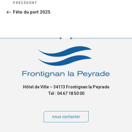
Article
PRÉCÉDENT
DE
précédent
Fête du port 2025
L’ARTICLE
Hôtel de Ville – 34113 Frontignan la Peyrade
Tél : 04 67 18 50 00
nous contacter