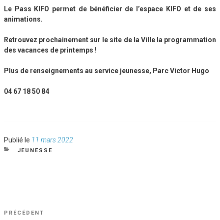
Le Pass KIFO permet de bénéficier de l’espace KIFO et de ses
animations.
Retrouvez prochainement sur le site de la Ville la programmation
des vacances de printemps !
Plus de renseignements au service jeunesse, Parc Victor Hugo
04 67 18 50 84
Publié
Publié le
11 mars 2022
le
CATÉGORIES
JEUNESSE
NAVIGATION
Article
PRÉCÉDENT