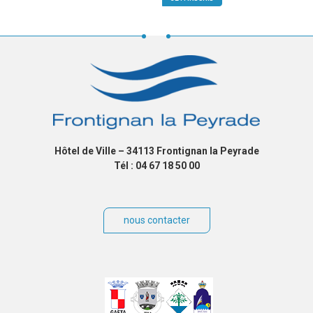
Hôtel de Ville – 34113 Frontignan la Peyrade
Tél : 04 67 18 50 00
nous contacter
Villes
jumelées