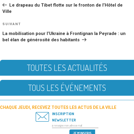
DE
précédent
Le drapeau du Tibet flotte sur le fronton de l’Hôtel de
L’ARTICLE
Ville
Article
SUIVANT
suivant
La mobilisation pour l’Ukraine à Frontignan la Peyrade : un
bel élan de générosité des habitants
TOUTES LES ACTUALITÉS
TOUS LES ÉVÉNEMENTS
CHAQUE JEUDI, RECEVEZ TOUTES LES ACTUS DE LA VILLE
INSCRIPTION
NEWSLETTER