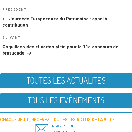
NAVIGATION
Article
PRÉCÉDENT
DE
précédent
Journées Européennes du Patrimoine : appel à
L’ARTICLE
contribution
Article
SUIVANT
suivant
Coquilles vides et carton plein pour le 11e concours de
brasucade
TOUTES LES ACTUALITÉS
TOUS LES ÉVÉNEMENTS
CHAQUE JEUDI, RECEVEZ TOUTES LES ACTUS DE LA VILLE
INSCRIPTION