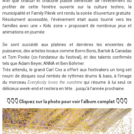
Afin que chacun et chacune puisse bénéficier de l’événement ou
profiter de cette fenêtre ouverte sur la culture techno, la
municipalité et Family Piknik ont rendu la soirée d’ouverture gratuite.
Résolument accessible, l’événement était aussi tourné vers les
familles avec une « Kids zone » proposant de nombreux jeux et
animations en journée.
Se sont succédé aux platines et derrières les enceintes de
puissance, des artistes locaux comme Borro Boris, Bartok & Canadas
et Tom Pooks (co-fondateur du festival), et des talents confirmés
tels que Adam Beyer, ANNA et Ben Böhmer.
Très attendu, le grand Carl Cox a offert aux festivaliers un long set
nourri de disques soul nimbés de rythmes drums & bass, à l’image
du morceau
Everybody loves the sunshine
qui résume à lui seul ce
délicieux week-end et restera en tête… jusqu’à l’année prochaine.
👇👇👇 Cliquez sur la photo pour voir l’album complet 👇👇
👇