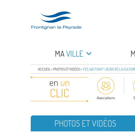
Aller
au
contenu
principal
FRONTIGNAN LA 
Bienvenue sur le site de la commune de Frontign
MA
VILLE
ACCUEIL
»
PHOTOS ET VIDÉOS
»
YES, WE FIGHT ! JEUDI DE LA CULTURE
en
un
CLIC
Associations
S
PHOTOS ET VIDÉOS