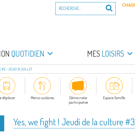
Recherche
CHAQU
Recherche
pour
:
PEYRADE
an la Peyrade
MON
QUOTIDIEN
MES
LOISIRS
 #3 – JEUDI 31 JUILLET
e déplacer
Menus scolaires
Démocratie
Espace famille
participative
Yes, we fight ! Jeudi de la culture #3 