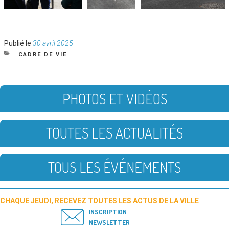
Publié
Publié le
30 avril 2025
le
CATÉGORIES
CADRE DE VIE
PHOTOS ET VIDÉOS
TOUTES LES ACTUALITÉS
TOUS LES ÉVÉNEMENTS
CHAQUE JEUDI, RECEVEZ TOUTES LES ACTUS DE LA VILLE
INSCRIPTION
NEWSLETTER