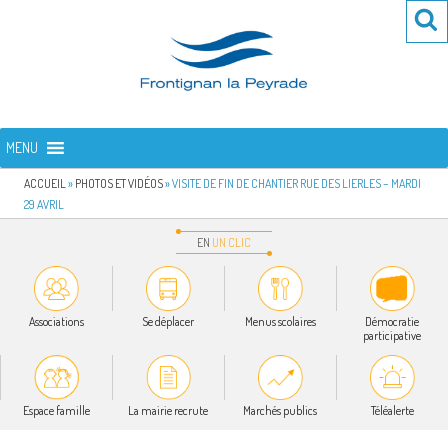
Aller
Re
R
au
po
contenu
:
principal
FRONTIGNAN LA PEYRADE
Bienvenue sur le site de la commune de Frontignan la Peyrade
MENU
ACCUEIL
»
PHOTOS ET VIDÉOS
»
VISITE DE FIN DE CHANTIER RUE DES LIERLES – MARDI
29 AVRIL
EN
UN
CLIC
Associations
Se déplacer
Menus scolaires
Démocratie
participative
Espace famille
La mairie recrute
Marchés publics
Téléalerte