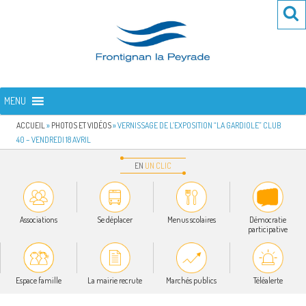
Aller
Re
R
au
po
contenu
:
principal
FRONTIGNAN LA PEYRADE
Bienvenue sur le site de la commune de Frontignan la Peyrade
MENU
ACCUEIL
»
PHOTOS ET VIDÉOS
»
VERNISSAGE DE L’EXPOSITION “LA GARDIOLE” CLUB
40 – VENDREDI 18 AVRIL
EN
UN
CLIC
Associations
Se déplacer
Menus scolaires
Démocratie
participative
Espace famille
La mairie recrute
Marchés publics
Téléalerte