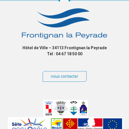
Hôtel de Ville – 34113 Frontignan la Peyrade
Tél : 04 67 18 50 00
nous contacter
Villes
jumelées
Sites
partenaires