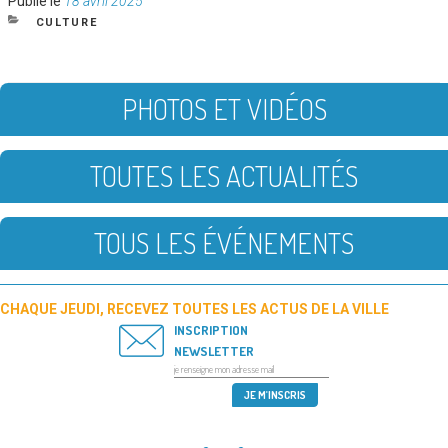
Publié le
18 avril 2025
le
CATÉGORIES
CULTURE
PHOTOS ET VIDÉOS
TOUTES LES ACTUALITÉS
TOUS LES ÉVÉNEMENTS
CHAQUE JEUDI, RECEVEZ TOUTES LES ACTUS DE LA VILLE
INSCRIPTION
NEWSLETTER