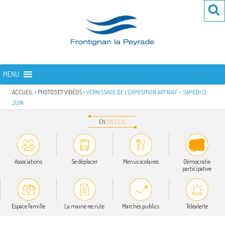
Aller
Re
R
au
po
contenu
:
principal
FRONTIGNAN LA PEYRADE
Bienvenue sur le site de la commune de Frontignan la Peyrade
MENU
ACCUEIL
»
PHOTOS ET VIDÉOS
»
VERNISSAGE DE L’EXPOSITION ART NAÏF – SAMEDI 13
JUIN
EN
UN
CLIC
Associations
Se déplacer
Menus scolaires
Démocratie
participative
Espace famille
La mairie recrute
Marchés publics
Téléalerte