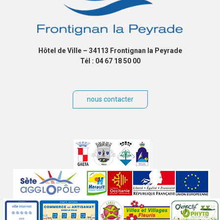
Hôtel de Ville – 34113 Frontignan la Peyrade
Tél : 04 67 18 50 00
nous contacter
Villes
jumelées
Sites
partenaires
Labels