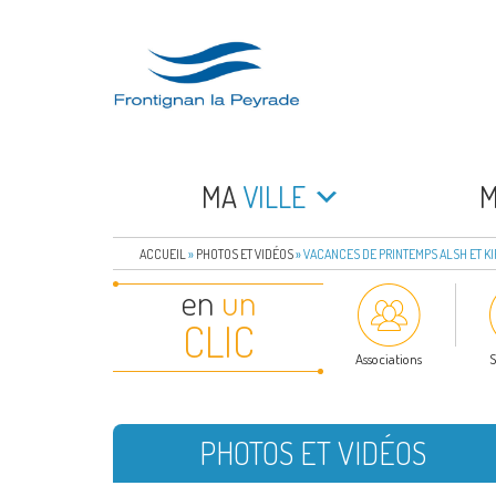
Aller
au
contenu
principal
FRONTIGNAN LA 
Bienvenue sur le site de la commune de Frontign
MA
VILLE
ACCUEIL
»
PHOTOS ET VIDÉOS
»
VACANCES DE PRINTEMPS ALSH ET KIFO
en
un
CLIC
Associations
S
PHOTOS ET VIDÉOS