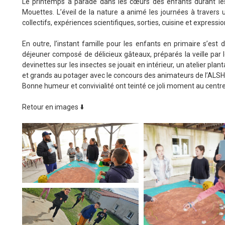
Le printemps a paradé dans les cœurs des enfants durant les 
Mouettes. L’éveil de la nature a animé les journées à travers un
collectifs, expériences scientifiques, sorties, cuisine et expressio
En outre, l’instant famille pour les enfants en primaire s’est d
déjeuner composé de délicieux gâteaux, préparés la veille par l
devinettes sur les insectes se jouait en intérieur, un atelier pla
et grands au potager avec le concours des animateurs de l’ALSH q
Bonne humeur et convivialité ont teinté ce joli moment au centre 
Retour en images ⬇️