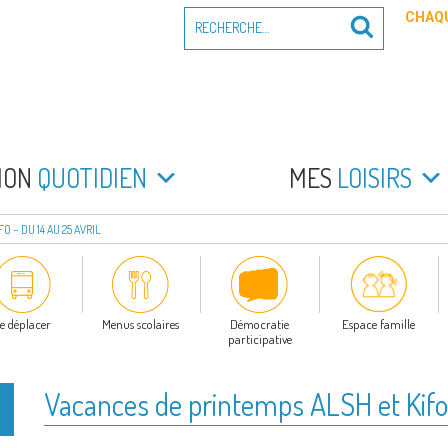
Recherche
CHAQU
Recherche
pour
:
PEYRADE
an la Peyrade
MON
QUOTIDIEN
MES
LOISIRS
 – DU 14 AU 25 AVRIL
e déplacer
Menus scolaires
Démocratie
Espace famille
participative
Vacances de printemps ALSH et Kifo 