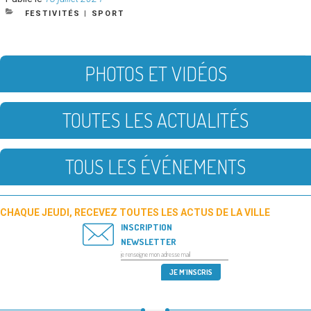
le
CATÉGORIES
FESTIVITÉS
|
SPORT
PHOTOS ET VIDÉOS
TOUTES LES ACTUALITÉS
TOUS LES ÉVÉNEMENTS
CHAQUE JEUDI, RECEVEZ TOUTES LES ACTUS DE LA VILLE
INSCRIPTION
NEWSLETTER