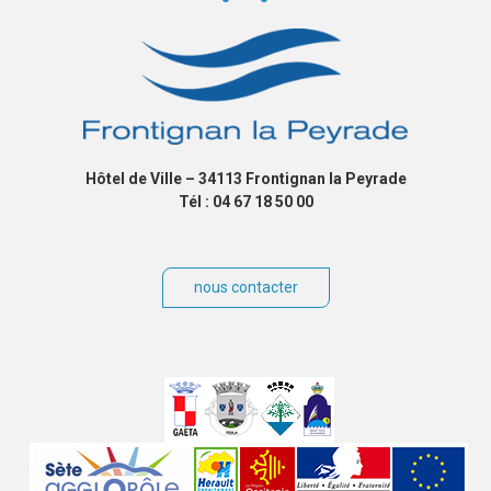
Hôtel de Ville – 34113 Frontignan la Peyrade
Tél : 04 67 18 50 00
nous contacter
Villes
jumelées
Sites
partenaires