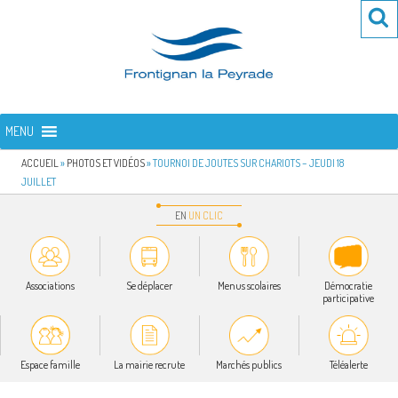
Aller
Re
R
au
po
contenu
:
principal
FRONTIGNAN LA PEYRADE
Bienvenue sur le site de la commune de Frontignan la Peyrade
MENU
ACCUEIL
»
PHOTOS ET VIDÉOS
»
TOURNOI DE JOUTES SUR CHARIOTS – JEUDI 18
JUILLET
EN
UN
CLIC
Associations
Se déplacer
Menus scolaires
Démocratie
participative
Espace famille
La mairie recrute
Marchés publics
Téléalerte