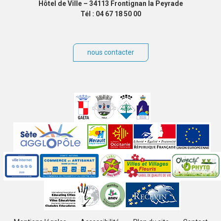
Hôtel de Ville – 34113 Frontignan la Peyrade
Tél : 04 67 18 50 00
nous contacter
Villes
jumelées
Sites
partenaires
Labels
Autres