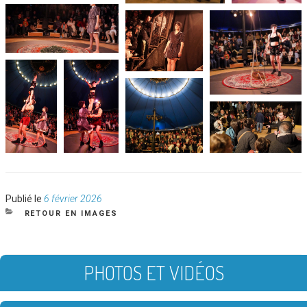
Publié
Publié le
6 février 2026
le
CATÉGORIES
RETOUR EN IMAGES
PHOTOS ET VIDÉOS