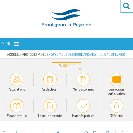
Aller
Re
R
au
po
contenu
:
principal
FRONTIGNAN LA PEYRADE
Bienvenue sur le site de la commune de Frontignan la Peyrade
MENU
ACCUEIL
»
PHOTOS ET VIDÉOS
»
SPECTACLE DE CIRQUE ARCANAE – DU 6 AU 8 FÉVRIER
EN
UN
CLIC
Associations
Se déplacer
Menus scolaires
Démocratie
participative
Espace famille
La mairie recrute
Marchés publics
Téléalerte