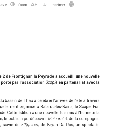
Imprimer
raste
Zoom
Imprimer
e 2 de Frontignan la Peyrade a accueilli une nouvelle
t porté par l’association
Scopie
en partenariat avec la
u bassin de Thau à célébrer l’arrivée de l’été à travers
tuellement organisé à Balaruc-les-Bains, le Scopie Fun
de. Cette édition a une nouvelle fois mis à l’honneur la
ir, le public a pu découvrir
Météore(s)
, de la compagnie
, suivie de
E(t)quit’es
, de Bryan Da Ros, un spectacle