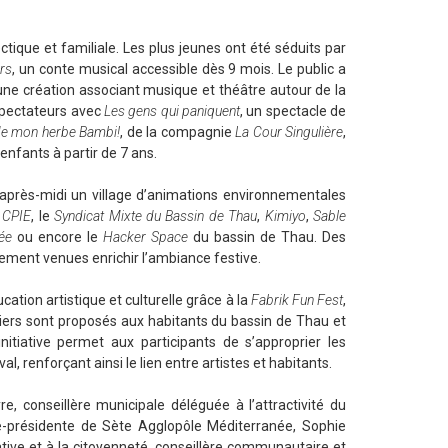
ique et familiale. Les plus jeunes ont été séduits par
rs
, un conte musical accessible dès 9 mois. Le public a
 une création associant musique et théâtre autour de la
 spectateurs avec
Les gens qui paniquent
, un spectacle de
 de mon herbe Bambi!
, de la compagnie
La Cour Singulière
,
enfants à partir de 7 ans.
l’après-midi un village d’animations environnementales
e
CPIE
, le
Syndicat Mixte du Bassin de Thau
,
Kimiyo
,
Sable
ée
ou encore le
Hacker Space
du bassin de Thau. Des
ement venues enrichir l’ambiance festive.
tion artistique et culturelle grâce à la
Fabrik Fun Fest
,
liers sont proposés aux habitants du bassin de Thau et
nitiative permet aux participants de s’approprier les
al, renforçant ainsi le lien entre artistes et habitants.
, conseillère municipale déléguée à l’attractivité du
-présidente de Sète Agglopôle Méditerranée, Sophie
ative et à la citoyenneté, conseillère communautaire et