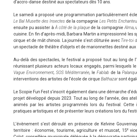
d’accro-danse destiné aux spectateurs dès 10 ans.
Le samedi a proposé une programmation particulièrement éclect
Le Bal Musette des Insectes
de la compagnie
Les Petits Enchanteu
ensuite pu assister à
À côté de la plaque
de la compagnie
Alma
,
cuisine. En fin d’après-midi, Barbara Martin a impressionné les
cirque et de mât chinois. La journée s’est clôturée avec
Tire-toi
un spectacle de théâtre d’objets et de marionnettes destiné aux 
Au-delà des spectacles, le festival a proposé tout au long de 
réunissant plusieurs acteurs locaux engagés, parmi lesquels l
Vague Environnement
,
SOS Méditerranée
, le
Fablab
de la
Palanqu
interventions des artistes de l’école de cirque
Balthazar
sont égal
Le Scopie Fun Fest s’inscrit également dans une démarche d’éduca
projet développé depuis 2023. Tout au long de l’année, des ate
animés par les artistes programmés lors du festival. Cette i
pratiques artistiques et de présenter leurs créations lors du festiv
L’évènement s’est déroulé en présence de Kelvine Gouvernayre
e
territoire : économie, tourisme, agriculture et muscat, 15
vice
Colot, conseillère municipale déléguée à la démocratie particip