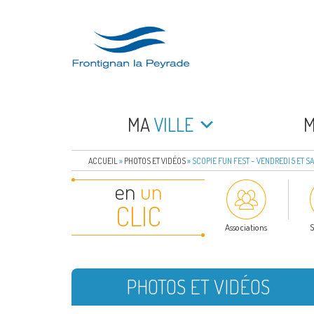
Aller
au
contenu
principal
FRONTIGNAN LA 
Bienvenue sur le site de la commune de Frontign
MA
VILLE
ACCUEIL
»
PHOTOS ET VIDÉOS
»
SCOPIE FUN FEST – VENDREDI 5 ET S
en
un
CLIC
Associations
S
PHOTOS ET VIDÉOS