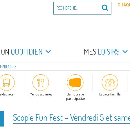
Recherche
CHAQU
Recherche
pour
:
PEYRADE
an la Peyrade
MON
QUOTIDIEN
MES
LOISIRS
AMEDI 6 JUIN
e déplacer
Menus scolaires
Démocratie
Espace famille
participative
Scopie Fun Fest – Vendredi 5 et same