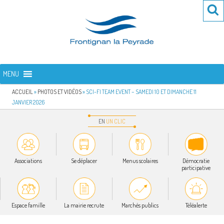
Aller
Re
R
au
po
contenu
:
principal
FRONTIGNAN LA PEYRADE
Bienvenue sur le site de la commune de Frontignan la Peyrade
MENU
ACCUEIL
»
PHOTOS ET VIDÉOS
»
SCI-FI TEAM EVENT – SAMEDI 10 ET DIMANCHE 11
JANVIER 2026
EN
UN
CLIC
Associations
Se déplacer
Menus scolaires
Démocratie
participative
Espace famille
La mairie recrute
Marchés publics
Téléalerte