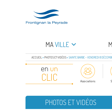
Aller
au
contenu
principal
FRONTIGNAN LA 
Bienvenue sur le site de la commune de Frontign
MA
VILLE
ACCUEIL
»
PHOTOS ET VIDÉOS
»
SAINTE BARBE – VENDREDI 8 DÉCEMB
en
un
CLIC
Associations
S
PHOTOS ET VIDÉOS