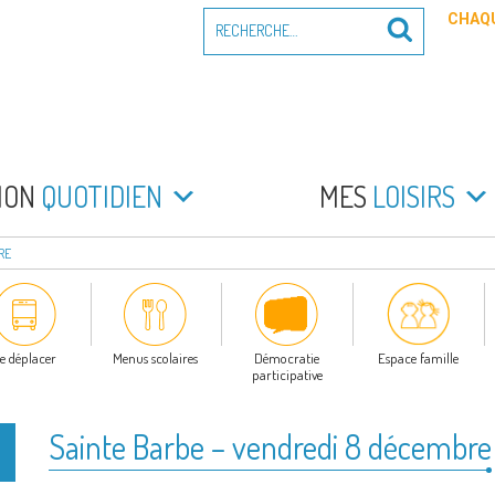
Recherche
CHAQU
Recherche
pour
:
PEYRADE
an la Peyrade
MON
QUOTIDIEN
MES
LOISIRS
RE
e déplacer
Menus scolaires
Démocratie
Espace famille
participative
Sainte Barbe – vendredi 8 décembre