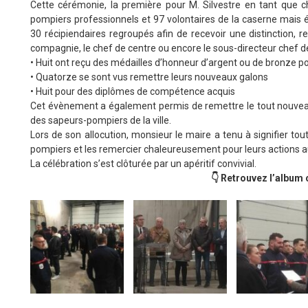
Cette cérémonie, la première pour M. Silvestre en tant que c
pompiers professionnels et 97 volontaires de la caserne mais ég
30 récipiendaires regroupés afin de recevoir une distinction, r
compagnie, le chef de centre ou encore le sous-directeur chef de
• Huit ont reçu des médailles d’honneur d’argent ou de bronze p
• Quatorze se sont vus remettre leurs nouveaux galons
• Huit pour des diplômes de compétence acquis
Cet évènement a également permis de remettre le tout nouveau 
des sapeurs-pompiers de la ville.
Lors de son allocution, monsieur le maire a tenu à signifier to
pompiers et les remercier chaleureusement pour leurs actions au
La célébration s’est clôturée par un apéritif convivial.
👇 Retrouvez l’album