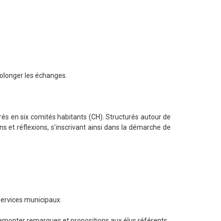
rolonger les échanges.
rés en six comités habitants (CH). Structurés autour de
et réflexions, s’inscrivant ainsi dans la démarche de
services municipaux.
remonter remarques et propositions aux élus référents.