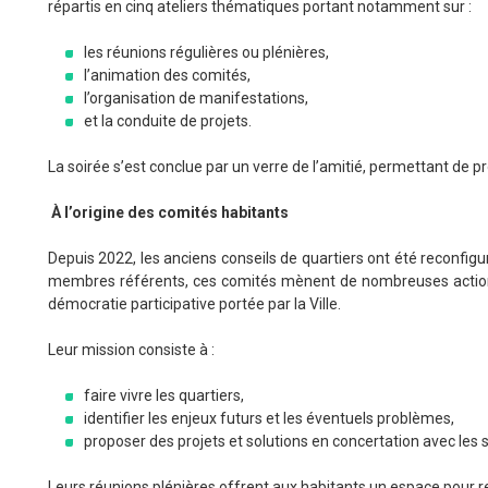
répartis en cinq ateliers thématiques portant notamment sur :
les réunions régulières ou plénières,
l’animation des comités,
l’organisation de manifestations,
et la conduite de projets.
La soirée s’est conclue par un verre de l’amitié, permettant de p
À l’origine des comités habitants
Depuis 2022, les anciens conseils de quartiers ont été reconfigu
membres référents, ces comités mènent de nombreuses actions 
démocratie participative portée par la Ville.
Leur mission consiste à :
faire vivre les quartiers,
identifier les enjeux futurs et les éventuels problèmes,
proposer des projets et solutions en concertation avec les 
Leurs réunions plénières offrent aux habitants un espace pour 