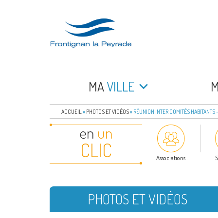
Aller
au
contenu
principal
FRONTIGNAN LA 
Bienvenue sur le site de la commune de Frontign
MA
VILLE
ACCUEIL
»
PHOTOS ET VIDÉOS
»
RÉUNION INTER COMITÉS HABITANTS –
en
un
CLIC
Associations
S
PHOTOS ET VIDÉOS