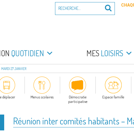
Recherche
CHAQU
Recherche
pour
:
PEYRADE
an la Peyrade
MON
QUOTIDIEN
MES
LOISIRS
 MARDI 27 JANVIER
e déplacer
Menus scolaires
Démocratie
Espace famille
participative
Réunion inter comités habitants – Ma