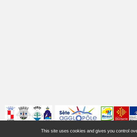
Villes
jumelées
Sites
Labels
Autres
This site uses cookies and gives you control ov
Mentions légales
Access