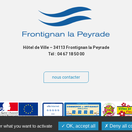
Hôtel de Ville – 34113 Frontignan la Peyrade
Tél : 04 67 18 50 00
nous contacter
er what you want to activate
OK, accept all
Deny all c
ibilité
Plan du site
Contact
Crédits
Gérer les cookies