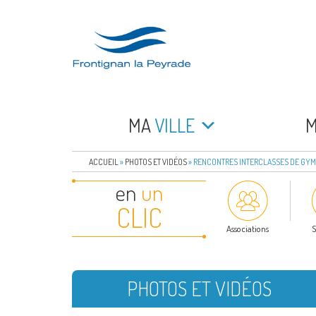
Aller
au
contenu
principal
FRONTIGNAN LA 
Bienvenue sur le site de la commune de Frontign
MA
VILLE
ACCUEIL
»
PHOTOS ET VIDÉOS
»
RENCONTRES INTERCLASSES DE GYMN
en
un
CLIC
Associations
S
PHOTOS ET VIDÉOS