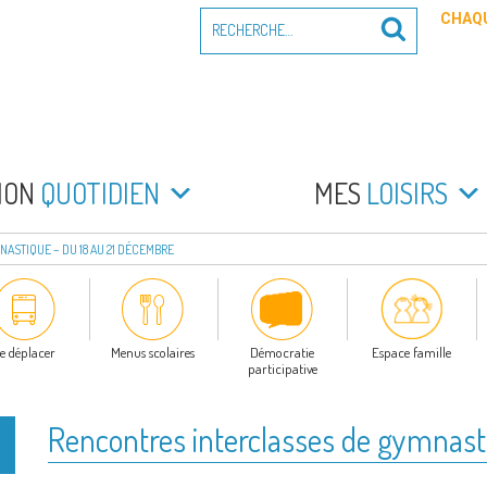
Recherche
CHAQU
Recherche
pour
:
PEYRADE
an la Peyrade
MON
QUOTIDIEN
MES
LOISIRS
ASTIQUE – DU 18 AU 21 DÉCEMBRE
e déplacer
Menus scolaires
Démocratie
Espace famille
participative
Rencontres interclasses de gymnast