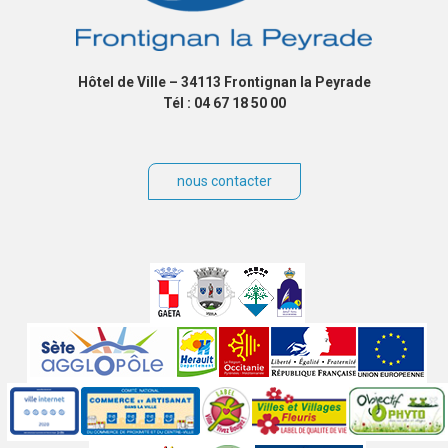
Hôtel de Ville – 34113 Frontignan la Peyrade
Tél : 04 67 18 50 00
nous contacter
Villes
jumelées
Sites
partenaires
Labels