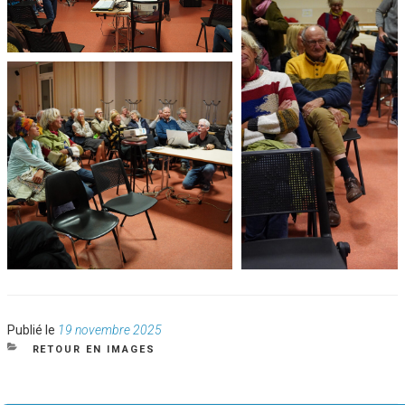
Publié
Publié le
19 novembre 2025
le
CATÉGORIES
RETOUR EN IMAGES