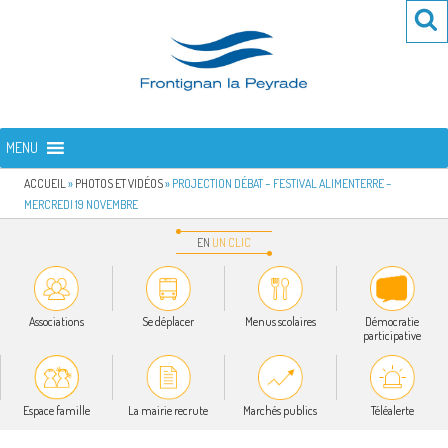
Aller
Re
R
au
po
contenu
:
principal
FRONTIGNAN LA PEYRADE
Bienvenue sur le site de la commune de Frontignan la Peyrade
MENU
ACCUEIL
»
PHOTOS ET VIDÉOS
»
PROJECTION DÉBAT – FESTIVAL ALIMENTERRE –
MERCREDI 19 NOVEMBRE
EN
UN
CLIC
Associations
Se déplacer
Menus scolaires
Démocratie
participative
Espace famille
La mairie recrute
Marchés publics
Téléalerte