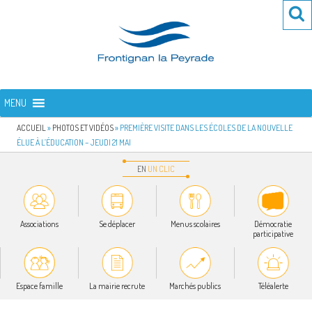
Aller
Re
R
au
po
contenu
:
principal
FRONTIGNAN LA PEYRADE
Bienvenue sur le site de la commune de Frontignan la Peyrade
MENU
ACCUEIL
»
PHOTOS ET VIDÉOS
»
PREMIÈRE VISITE DANS LES ÉCOLES DE LA NOUVELLE
ÉLUE À L’ÉDUCATION – JEUDI 21 MAI
EN
UN
CLIC
Associations
Se déplacer
Menus scolaires
Démocratie
participative
Espace famille
La mairie recrute
Marchés publics
Téléalerte