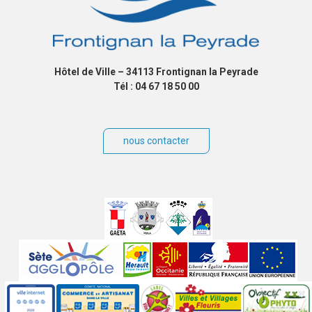
Hôtel de Ville – 34113 Frontignan la Peyrade
Tél : 04 67 18 50 00
nous contacter
Villes
jumelées
Sites
partenaires
Labels