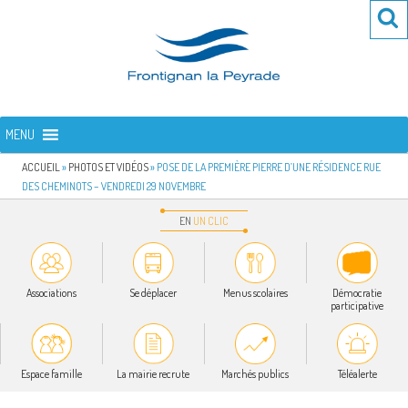
Aller
Re
R
au
po
contenu
:
principal
FRONTIGNAN LA PEYRADE
Bienvenue sur le site de la commune de Frontignan la Peyrade
MENU
ACCUEIL
»
PHOTOS ET VIDÉOS
»
POSE DE LA PREMIÈRE PIERRE D’UNE RÉSIDENCE RUE
DES CHEMINOTS – VENDREDI 29 NOVEMBRE
EN
UN
CLIC
Associations
Se déplacer
Menus scolaires
Démocratie
participative
Espace famille
La mairie recrute
Marchés publics
Téléalerte