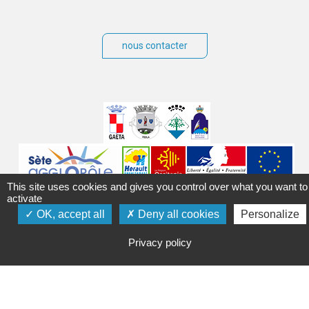
nous contacter
Villes
jumelées
Sites
partenaires
This site uses cookies and gives you control over what you want to
Labels
activate
OK, accept all
Deny all cookies
Personalize
Autres
Privacy policy
Mentions légales
Accessibilité
Plan du site
Contact
Crédits
Gérer les cookies
Politique de confidentialité