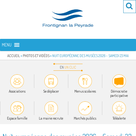
Aller
Re
R
au
po
contenu
:
principal
FRONTIGNAN LA PEYRADE
Bienvenue sur le site de la commune de Frontignan la Peyrade
MENU
ACCUEIL
»
PHOTOS ET VIDÉOS
»
NUIT EUROPÉENNE DES MUSÉES 2026 – SAMEDI 23 MAI
EN
UN
CLIC
Associations
Se déplacer
Menus scolaires
Démocratie
participative
Espace famille
La mairie recrute
Marchés publics
Téléalerte