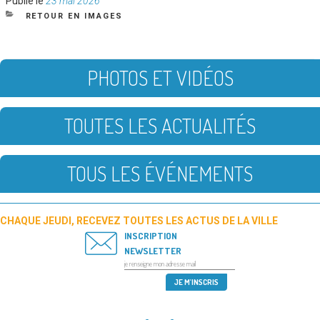
Publié le
23 mai 2026
le
CATÉGORIES
RETOUR EN IMAGES
PHOTOS ET VIDÉOS
TOUTES LES ACTUALITÉS
TOUS LES ÉVÉNEMENTS
CHAQUE JEUDI, RECEVEZ TOUTES LES ACTUS DE LA VILLE
INSCRIPTION
NEWSLETTER