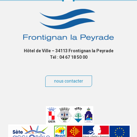
Hôtel de Ville – 34113 Frontignan la Peyrade
Tél : 04 67 18 50 00
nous contacter
Villes
jumelées
Sites
partenaires