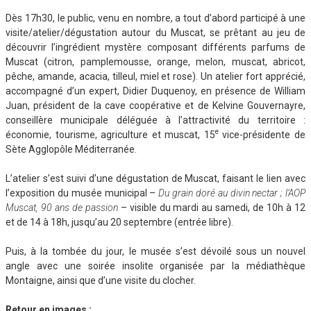
Dès 17h30, le public, venu en nombre, a tout d’abord participé à une
visite/atelier/dégustation autour du Muscat, se prêtant au jeu de
découvrir l’ingrédient mystère composant différents parfums de
Muscat (citron, pamplemousse, orange, melon, muscat, abricot,
pêche, amande, acacia, tilleul, miel et rose). Un atelier fort apprécié,
accompagné d’un expert, Didier Duquenoy, en présence de William
Juan, président de la cave coopérative et de Kelvine Gouvernayre,
conseillère municipale déléguée à l’attractivité du territoire :
e
économie, tourisme, agriculture et muscat, 15
vice-présidente de
Sète Agglopôle Méditerranée.
L’atelier s’est suivi d’une dégustation de Muscat, faisant le lien avec
l’exposition du musée municipal –
Du grain doré au divin nectar ; l’AOP
Muscat, 90 ans de passion
– visible du mardi au samedi, de 10h à 12
et de 14 à 18h, jusqu’au 20 septembre (entrée libre).
Puis, à la tombée du jour, le musée s’est dévoilé sous un nouvel
angle avec une soirée insolite organisée par la médiathèque
Montaigne, ainsi que d’une visite du clocher.
Retour en images :