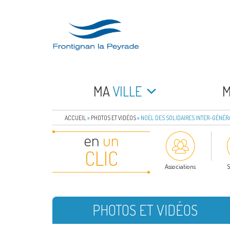
Aller
au
contenu
principal
FRONTIGNAN LA 
Bienvenue sur le site de la commune de Frontign
MA
VILLE
ACCUEIL
»
PHOTOS ET VIDÉOS
»
NOËL DES SOLIDAIRES INTER-GÉNÉR
en
un
CLIC
Associations
S
PHOTOS ET VIDÉOS