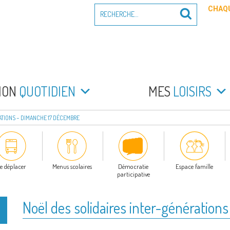
Recherche
CHAQU
Recherche
pour
:
PEYRADE
an la Peyrade
MON
QUOTIDIEN
MES
LOISIRS
ATIONS – DIMANCHE 17 DÉCEMBRE
e déplacer
Menus scolaires
Démocratie
Espace famille
participative
Noël des solidaires inter-génératio