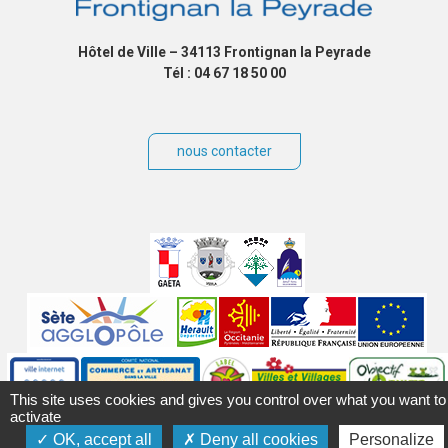
Hôtel de Ville – 34113 Frontignan la Peyrade
Tél : 04 67 18 50 00
nous contacter
Villes
jumelées
Sites
partenaires
Labels
This site uses cookies and gives you control over what you want to
activate
Autres
OK, accept all
Deny all cookies
Personalize