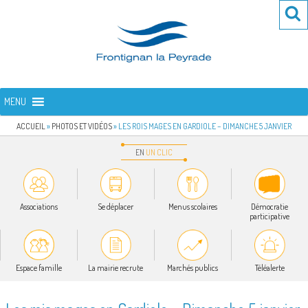
Aller
Re
R
au
po
contenu
:
principal
FRONTIGNAN LA PEYRADE
Bienvenue sur le site de la commune de Frontignan la Peyrade
MENU
ACCUEIL
»
PHOTOS ET VIDÉOS
»
LES ROIS MAGES EN GARDIOLE – DIMANCHE 5 JANVIER
EN
UN
CLIC
Associations
Se déplacer
Menus scolaires
Démocratie
participative
Espace famille
La mairie recrute
Marchés publics
Téléalerte