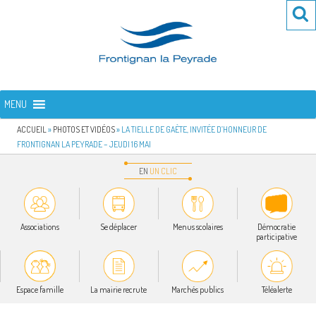
Aller
Re
R
au
po
contenu
:
principal
FRONTIGNAN LA PEYRADE
Bienvenue sur le site de la commune de Frontignan la Peyrade
MENU
ACCUEIL
»
PHOTOS ET VIDÉOS
»
LA TIELLE DE GAÈTE, INVITÉE D’HONNEUR DE
FRONTIGNAN LA PEYRADE – JEUDI 16 MAI
EN
UN
CLIC
Associations
Se déplacer
Menus scolaires
Démocratie
participative
Espace famille
La mairie recrute
Marchés publics
Téléalerte