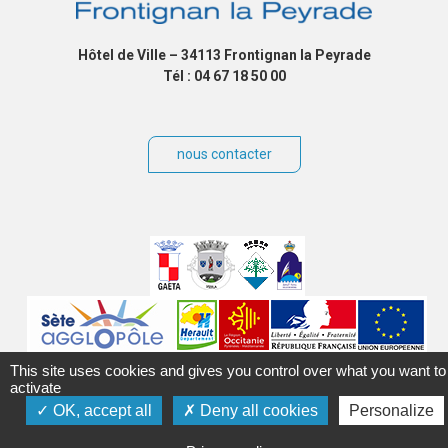
Hôtel de Ville – 34113 Frontignan la Peyrade
Tél : 04 67 18 50 00
nous contacter
Villes
jumelées
Sites
partenaires
Labels
This site uses cookies and gives you control over what you want to
activate
OK, accept all
Deny all cookies
Personalize
Autres