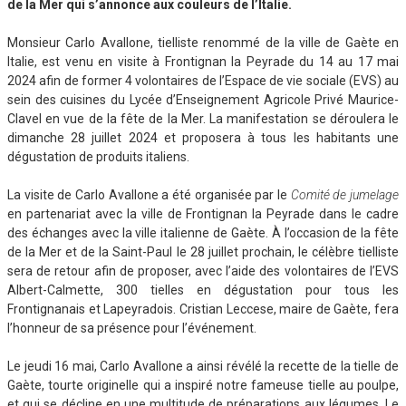
de la Mer qui s’annonce aux couleurs de l’Italie.
Monsieur Carlo Avallone, tielliste renommé de la ville de Gaète en
Italie, est venu en visite à Frontignan la Peyrade du 14 au 17 mai
2024 afin de former 4 volontaires de l’Espace de vie sociale (EVS) au
sein des cuisines du Lycée d’Enseignement Agricole Privé Maurice-
Clavel en vue de la fête de la Mer. La manifestation se déroulera le
dimanche 28 juillet 2024 et proposera à tous les habitants une
dégustation de produits italiens.
La visite de Carlo Avallone a été organisée par le
Comité de jumelage
en partenariat avec la ville de Frontignan la Peyrade dans le cadre
des échanges avec la ville italienne de Gaète. À l’occasion de la fête
de la Mer et de la Saint-Paul le 28 juillet prochain, le célèbre tielliste
sera de retour afin de proposer, avec l’aide des volontaires de l’EVS
Albert-Calmette, 300 tielles en dégustation pour tous les
Frontignanais et Lapeyradois. Cristian Leccese, maire de Gaète, fera
l’honneur de sa présence pour l’événement.
Le jeudi 16 mai, Carlo Avallone a ainsi révélé la recette de la tielle de
Gaète, tourte originelle qui a inspiré notre fameuse tielle au poulpe,
et qui se décline en une multitude de préparations aux légumes. Le