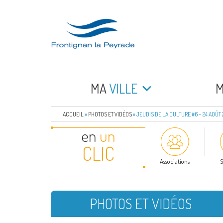
Aller
au
contenu
principal
FRONTIGNAN LA 
Bienvenue sur le site de la commune de Frontign
MA
VILLE
ACCUEIL
»
PHOTOS ET VIDÉOS
»
JEUDIS DE LA CULTURE #6 – 24 AOÛT 
en
un
CLIC
Associations
S
PHOTOS ET VIDÉOS