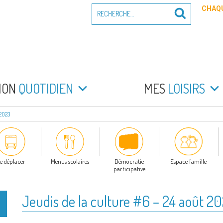
Recherche
CHAQU
Recherche
pour
:
PEYRADE
an la Peyrade
MON
QUOTIDIEN
MES
LOISIRS
2023
e déplacer
Menus scolaires
Démocratie
Espace famille
participative
Jeudis de la culture #6 – 24 août 2