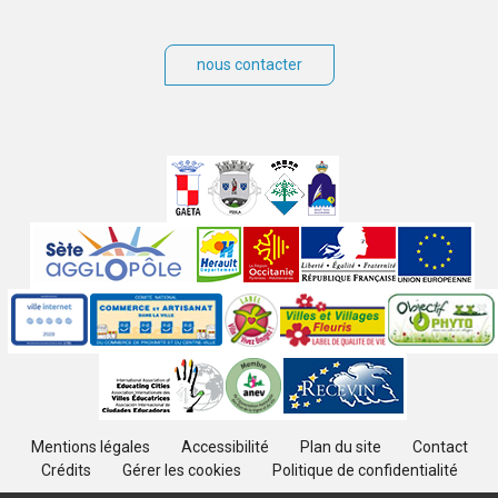
nous contacter
Villes
jumelées
Sites
partenaires
Labels
Autres
Mentions légales
Accessibilité
Plan du site
Contact
Crédits
Gérer les cookies
Politique de confidentialité