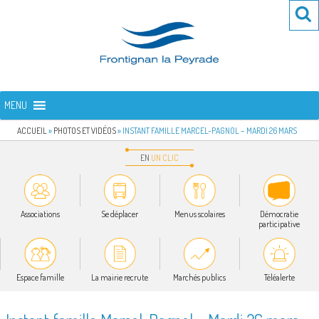
Aller
Re
R
au
po
contenu
:
principal
FRONTIGNAN LA PEYRADE
Bienvenue sur le site de la commune de Frontignan la Peyrade
MENU
ACCUEIL
»
PHOTOS ET VIDÉOS
»
INSTANT FAMILLE MARCEL-PAGNOL – MARDI 26 MARS
EN
UN
CLIC
Associations
Se déplacer
Menus scolaires
Démocratie
participative
Espace famille
La mairie recrute
Marchés publics
Téléalerte