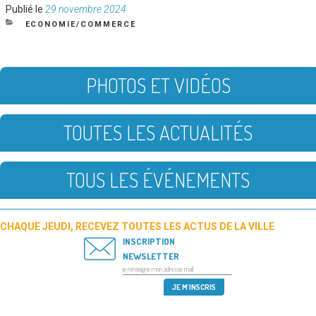
Publié
Publié le
29 novembre 2024
le
CATÉGORIES
ECONOMIE/COMMERCE
PHOTOS ET VIDÉOS
TOUTES LES ACTUALITÉS
TOUS LES ÉVÉNEMENTS
CHAQUE JEUDI, RECEVEZ TOUTES LES ACTUS DE LA VILLE
INSCRIPTION
NEWSLETTER