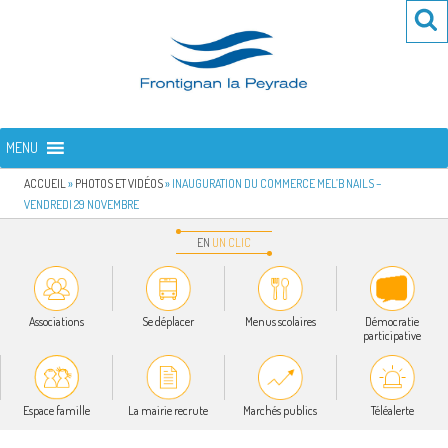
Aller
Re
R
au
po
contenu
:
principal
FRONTIGNAN LA PEYRADE
Bienvenue sur le site de la commune de Frontignan la Peyrade
MENU
ACCUEIL
»
PHOTOS ET VIDÉOS
»
INAUGURATION DU COMMERCE MEL’B NAILS –
VENDREDI 29 NOVEMBRE
EN
UN
CLIC
Associations
Se déplacer
Menus scolaires
Démocratie
participative
Espace famille
La mairie recrute
Marchés publics
Téléalerte