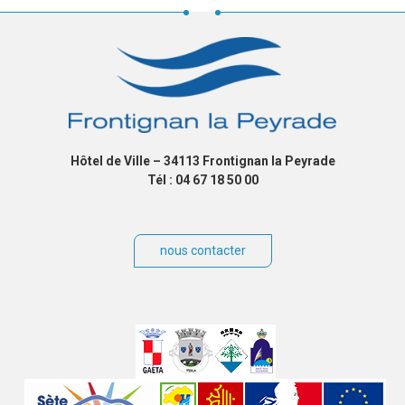
Hôtel de Ville – 34113 Frontignan la Peyrade
Tél : 04 67 18 50 00
nous contacter
Villes
jumelées
Sites