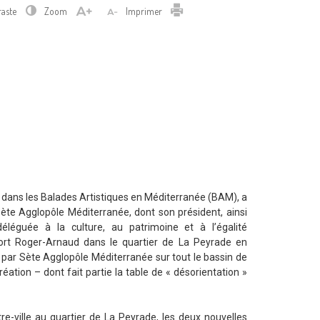
Imprimer
raste
Zoom
Imprimer
t dans les Balades Artistiques en Méditerranée (BAM), a
Sète Agglopôle Méditerranée, dont son président, ainsi
léguée à la culture, au patrimoine et à l’égalité
rt Roger-Arnaud dans le quartier de La Peyrade en
é par Sète Agglopôle Méditerranée sur tout le bassin de
éation – dont fait partie la table de « désorientation »
e-ville au quartier de La Peyrade, les deux nouvelles