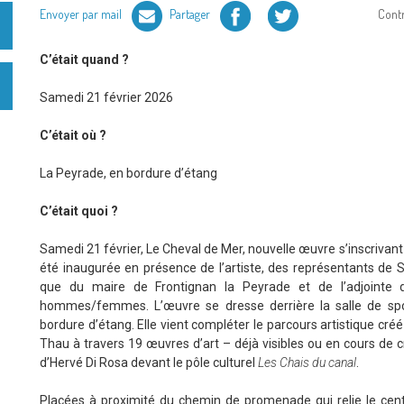
Facebook
Twitter
Envoyer par mail
Partager
Cont
C’était quand ?
Samedi 21 février 2026
C’était où ?
La Peyrade, en bordure d’étang
C’était quoi ?
Samedi 21 février, Le Cheval de Mer, nouvelle œuvre s’inscrivan
été inaugurée en présence de l’artiste, des représentants de 
que du maire de Frontignan la Peyrade et de l’adjointe dé
hommes/femmes. L’œuvre se dresse derrière la salle de spo
bordure d’étang. Elle vient compléter le parcours artistique cré
Thau à travers 19 œuvres d’art – déjà visibles ou en cours de cr
d’Hervé Di Rosa devant le pôle culturel
Les Chais du canal
.
Placées à proximité du chemin de promenade qui relie le centr