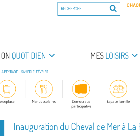
Recherche
CHAQU
Recherche
pour
:
PEYRADE
an la Peyrade
MON
QUOTIDIEN
MES
LOISIRS
LA PEYRADE – SAMEDI 21 FÉVRIER
e déplacer
Menus scolaires
Démocratie
Espace famille
participative
Inauguration du Cheval de Mer à La 