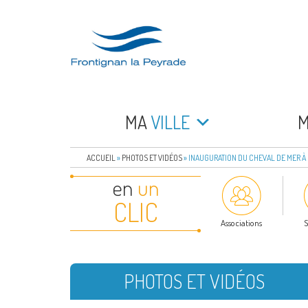
Aller
au
contenu
principal
FRONTIGNAN LA 
Bienvenue sur le site de la commune de Frontign
MA
VILLE
ACCUEIL
»
PHOTOS ET VIDÉOS
»
INAUGURATION DU CHEVAL DE MER À 
en
un
CLIC
Associations
S
PHOTOS ET VIDÉOS