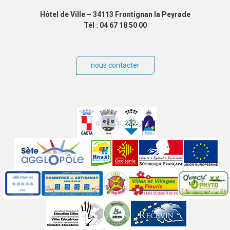
Hôtel de Ville – 34113 Frontignan la Peyrade
Tél : 04 67 18 50 00
nous contacter
Villes
jumelées
Sites
partenaires
Labels
Autres