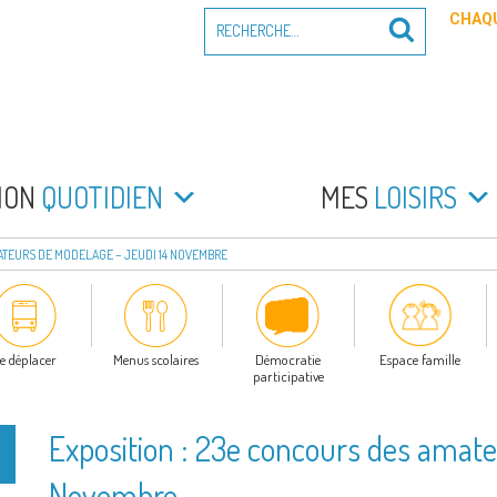
Recherche
CHAQU
Recherche
pour
:
PEYRADE
an la Peyrade
MON
QUOTIDIEN
MES
LOISIRS
ATEURS DE MODELAGE – JEUDI 14 NOVEMBRE
e déplacer
Menus scolaires
Démocratie
Espace famille
participative
Exposition : 23e concours des amate
Novembre