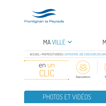
Aller
au
contenu
principal
FRONTIGNAN LA 
Bienvenue sur le site de la commune de Frontign
MA
VILLE
ACCUEIL
»
PHOTOS ET VIDÉOS
»
EXPOSITION : 23E CONCOURS DES AM
en
un
CLIC
Associations
S
PHOTOS ET VIDÉOS