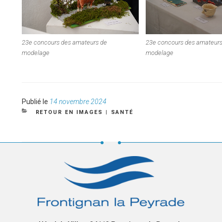
23e concours des amateurs de
23e concours des amateurs
modelage
modelage
Publié
Publié le
14 novembre 2024
le
CATÉGORIES
RETOUR EN IMAGES
|
SANTÉ