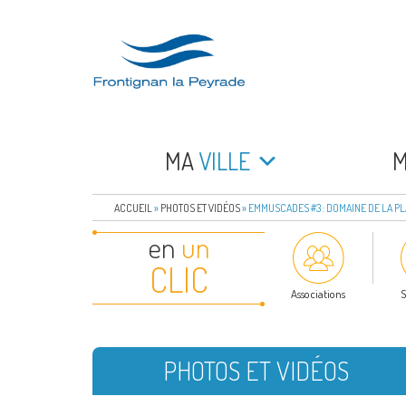
Aller
au
contenu
principal
FRONTIGNAN LA 
Bienvenue sur le site de la commune de Frontign
MA
VILLE
ACCUEIL
»
PHOTOS ET VIDÉOS
»
EMMUSCADES #3 : DOMAINE DE LA PLA
en
un
CLIC
Associations
S
PHOTOS ET VIDÉOS