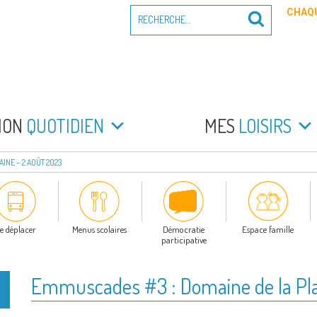
Recherche
CHAQU
Recherche
pour
:
PEYRADE
an la Peyrade
MON
QUOTIDIEN
MES
LOISIRS
INE – 2 AOÛT 2023
e déplacer
Menus scolaires
Démocratie
Espace famille
participative
Emmuscades #3 : Domaine de la Pla