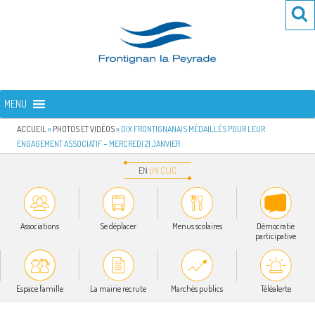
Aller
Re
R
au
po
contenu
:
principal
FRONTIGNAN LA PEYRADE
Bienvenue sur le site de la commune de Frontignan la Peyrade
MENU
ACCUEIL
»
PHOTOS ET VIDÉOS
»
DIX FRONTIGNANAIS MÉDAILLÉS POUR LEUR
ENGAGEMENT ASSOCIATIF – MERCREDI 21 JANVIER
EN
UN
CLIC
Associations
Se déplacer
Menus scolaires
Démocratie
participative
Espace famille
La mairie recrute
Marchés publics
Téléalerte