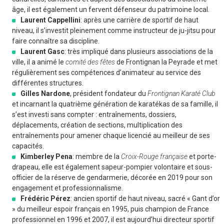
âge, il est également un fervent défenseur du patrimoine local.
Laurent Cappellini
: après une carrière de sportif de haut
niveau, il s’investit pleinement comme instructeur de ju-jitsu pour
faire connaître sa discipline.
Laurent Gasc
: très impliqué dans plusieurs associations de la
ville, il a animé le
comité des fêtes
de Frontignan la Peyrade et met
régulièrement ses compétences d’animateur au service des
différentes structures.
Gilles Nardone
, président fondateur du
Frontignan Karaté Club
et incarnant la quatrième génération de karatékas de sa famille, il
s’est investi sans compter : entraînements, dossiers,
déplacements, création de sections, multiplication des
entraînements pour amener chaque licencié au meilleur de ses
capacités.
Kimberley Pena
: membre de la
Croix-Rouge française
et porte-
drapeau, elle est également sapeur-pompier volontaire et sous-
officier de la réserve de gendarmerie, décorée en 2019 pour son
engagement et professionnalisme.
Frédéric Pérez
: ancien sportif de haut niveau, sacré « Gant d’or
» du meilleur espoir français en 1995, puis champion de France
professionnel en 1996 et 2007, il est aujourd’hui directeur sportif