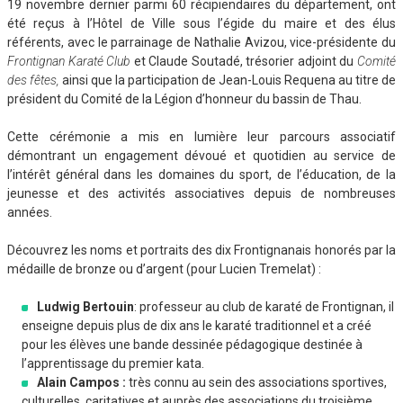
19 novembre dernier parmi 60 récipiendaires du département, ont
été reçus à l’Hôtel de Ville sous l’égide du maire et des élus
référents, avec le parrainage de Nathalie Avizou, vice-présidente du
Frontignan Karaté Club
et Claude Soutadé, trésorier adjoint du
Comité
des fêtes,
ainsi que la participation de Jean-Louis Requena au titre de
président du Comité de la Légion d’honneur du bassin de Thau.
Cette cérémonie a mis en lumière leur parcours associatif
démontrant un engagement dévoué et quotidien au service de
l’intérêt général dans les domaines du sport, de l’éducation, de la
jeunesse et des activités associatives depuis de nombreuses
années.
Découvrez les noms et portraits des dix Frontignanais honorés par la
médaille de bronze ou d’argent (pour Lucien Tremelat) :
Ludwig Bertouin
: professeur au club de karaté de Frontignan, il
enseigne depuis plus de dix ans le karaté traditionnel et a créé
pour les élèves une bande dessinée pédagogique destinée à
l’apprentissage du premier kata.
Alain Campos :
très connu au sein des associations sportives,
culturelles, caritatives et auprès des associations du troisième