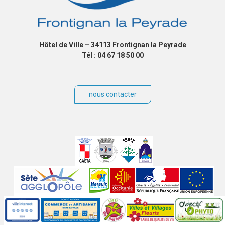
Hôtel de Ville – 34113 Frontignan la Peyrade
Tél : 04 67 18 50 00
nous contacter
Villes
jumelées
Sites
partenaires
Labels