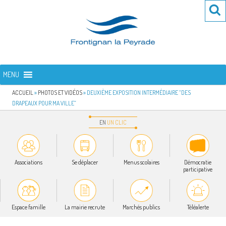
Aller
Re
R
au
po
contenu
:
principal
FRONTIGNAN LA PEYRADE
Bienvenue sur le site de la commune de Frontignan la Peyrade
MENU
ACCUEIL
»
PHOTOS ET VIDÉOS
»
DEUXIÈME EXPOSITION INTERMÉDIAIRE “DES
DRAPEAUX POUR MA VILLE”
EN
UN
CLIC
Associations
Se déplacer
Menus scolaires
Démocratie
participative
Espace famille
La mairie recrute
Marchés publics
Téléalerte