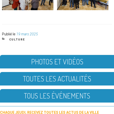
Publié
Publié le
19 mars 2025
le
CATÉGORIES
CULTURE
PHOTOS ET VIDÉOS
TOUTES LES ACTUALITÉS
TOUS LES ÉVÉNEMENTS
CHAQUE JEUDI, RECEVEZ TOUTES LES ACTUS DE LA VILLE