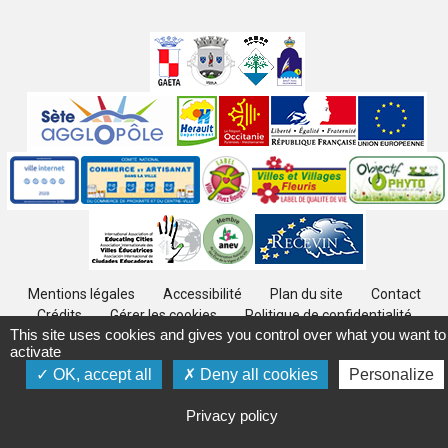
Villes
jumelées
Sites
partenaires
Labels
Autres
Mentions légales
Accessibilité
Plan du site
Contact
Crédits
Gérer les cookies
Politique de confidentialité
This site uses cookies and gives you control over what you want to
activate
OK, accept all
Deny all cookies
Personalize
Privacy policy