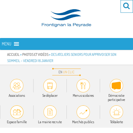
Aller
Re
R
au
po
contenu
:
principal
FRONTIGNAN LA PEYRADE
Bienvenue sur le site de la commune de Frontignan la Peyrade
MENU
ACCUEIL
»
PHOTOS ET VIDÉOS
»
DES ATELIERS SENIORS POUR APPRIVOISER SON
SOMMEIL – VENDREDI 16 JANVIER
EN
UN
CLIC
Associations
Se déplacer
Menus scolaires
Démocratie
participative
Espace famille
La mairie recrute
Marchés publics
Téléalerte