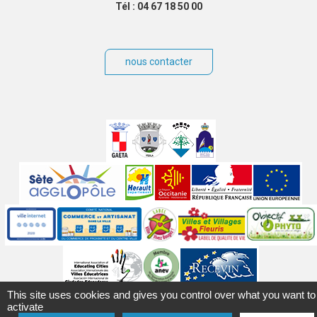
Tél : 04 67 18 50 00
nous contacter
Villes
jumelées
Sites
partenaires
Labels
Autres
This site uses cookies and gives you control over what you want to
Mentions légales
Accessibilité
Plan du site
Contact
activate