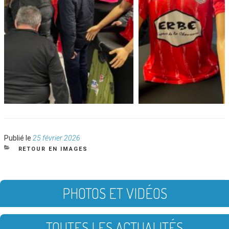
Publié
Publié le
25 février 2026
le
CATÉGORIES
RETOUR EN IMAGES
PHOTOS ET VIDÉOS
TOUTES LES ACTUALITÉS