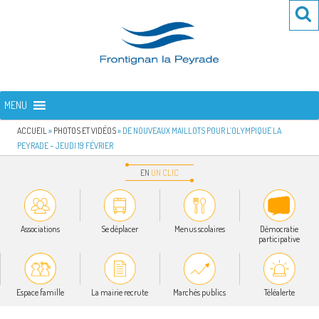
Aller
Re
R
au
po
contenu
:
principal
FRONTIGNAN LA PEYRADE
Bienvenue sur le site de la commune de Frontignan la Peyrade
MENU
ACCUEIL
»
PHOTOS ET VIDÉOS
»
DE NOUVEAUX MAILLOTS POUR L’OLYMPIQUE LA
PEYRADE – JEUDI 19 FÉVRIER
EN
UN
CLIC
Associations
Se déplacer
Menus scolaires
Démocratie
participative
Espace famille
La mairie recrute
Marchés publics
Téléalerte