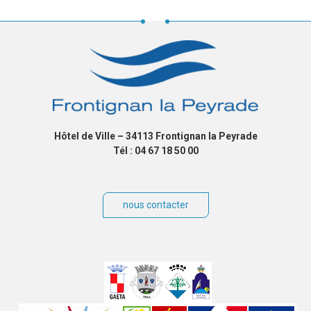
Hôtel de Ville – 34113 Frontignan la Peyrade
Tél : 04 67 18 50 00
nous contacter
Villes
jumelées
Sites