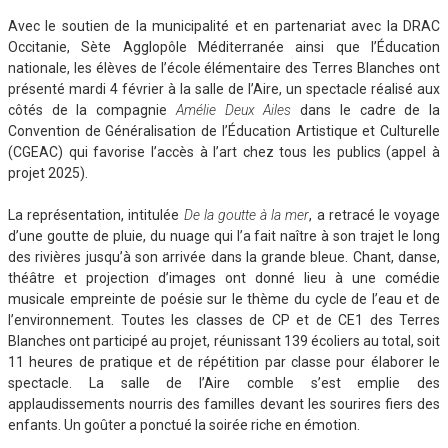
Avec le soutien de la municipalité et en partenariat avec la DRAC
Occitanie, Sète Agglopôle Méditerranée ainsi que l’Éducation
nationale, les élèves de l’école élémentaire des Terres Blanches ont
présenté mardi 4 février à la salle de l’Aire, un spectacle réalisé aux
côtés de la compagnie
Amélie Deux Ailes
dans le cadre de la
Convention de Généralisation de l’Éducation Artistique et Culturelle
(CGEAC) qui favorise l’accès à l’art chez tous les publics (appel à
projet 2025).
La représentation, intitulée
De la goutte à la mer
, a retracé le voyage
d’une goutte de pluie, du nuage qui l’a fait naître à son trajet le long
des rivières jusqu’à son arrivée dans la grande bleue. Chant, danse,
théâtre et projection d’images ont donné lieu à une comédie
musicale empreinte de poésie sur le thème du cycle de l’eau et de
l’environnement. Toutes les classes de CP et de CE1 des Terres
Blanches ont participé au projet, réunissant 139 écoliers au total, soit
11 heures de pratique et de répétition par classe pour élaborer le
spectacle. La salle de l’Aire comble s’est emplie des
applaudissements nourris des familles devant les sourires fiers des
enfants. Un goûter a ponctué la soirée riche en émotion.