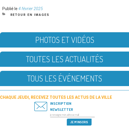
Publié
Publié le
4 février 2025
le
CATÉGORIES
RETOUR EN IMAGES
PHOTOS ET VIDÉOS
TOUTES LES ACTUALITÉS
TOUS LES ÉVÉNEMENTS
CHAQUE JEUDI, RECEVEZ TOUTES LES ACTUS DE LA VILLE
INSCRIPTION
NEWSLETTER