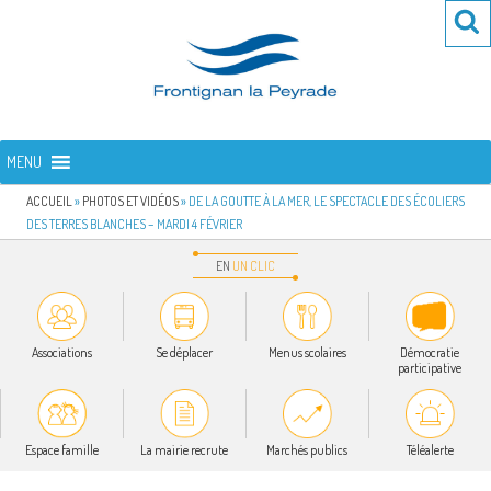
Aller
Re
R
au
po
contenu
:
principal
FRONTIGNAN LA PEYRADE
Bienvenue sur le site de la commune de Frontignan la Peyrade
MENU
ACCUEIL
»
PHOTOS ET VIDÉOS
»
DE LA GOUTTE À LA MER, LE SPECTACLE DES ÉCOLIERS
DES TERRES BLANCHES – MARDI 4 FÉVRIER
EN
UN
CLIC
Associations
Se déplacer
Menus scolaires
Démocratie
participative
Espace famille
La mairie recrute
Marchés publics
Téléalerte