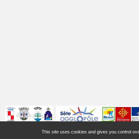
Villes
jumelées
Sites
Labels
Autres
This site uses cookies and gives you control ov
Mentions légales
Access
partenaires