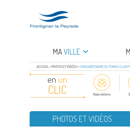
Aller
au
contenu
principal
FRONTIGNAN LA 
Bienvenue sur le site de la commune de Frontign
MA
VILLE
ACCUEIL
»
PHOTOS ET VIDÉOS
»
CINQUANTENAIRE DU TENNIS CLUB F
en
un
CLIC
Associations
S
PHOTOS ET VIDÉOS