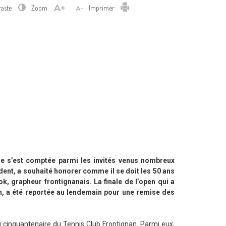
Imprimer
raste
Zoom
Imprimer
uie s’est comptée parmi les invités venus nombreux
ident, a souhaité honorer comme il se doit les 50 ans
k, grapheur frontignanais. La finale de l’open qui a
uin, a été reportée au lendemain pour une remise des
u cinquantenaire du Tennis Club Frontignan. Parmi eux,