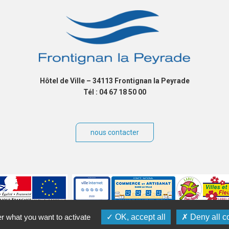
Hôtel de Ville – 34113 Frontignan la Peyrade
Tél : 04 67 18 50 00
nous contacter
er what you want to activate
OK, accept all
Deny all c
ibilité
Plan du site
Contact
Crédits
Gérer les cookies