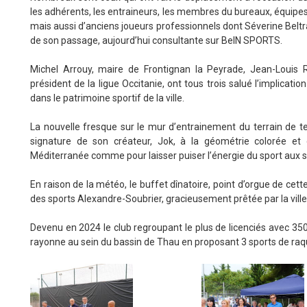
les adhérents, les entraineurs, les membres du bureaux, équipes b
mais aussi d’anciens joueurs professionnels dont Séverine Be
de son passage, aujourd’hui consultante sur BeIN SPORTS.
Michel Arrouy, maire de Frontignan la Peyrade, Jean-Louis R
président de la ligue Occitanie, ont tous trois salué l’implicatio
dans le patrimoine sportif de la ville.
La nouvelle fresque sur le mur d’entrainement du terrain de t
signature de son créateur, Jok, à la géométrie colorée et
Méditerranée comme pour laisser puiser l’énergie du sport aux so
En raison de la météo, le buffet dînatoire, point d’orgue de cette
des sports Alexandre-Soubrier, gracieusement prêtée par la ville
Devenu en 2024 le club regroupant le plus de licenciés avec 350
rayonne au sein du bassin de Thau en proposant 3 sports de raquet