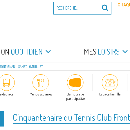
Recherche
CHAQU
Recherche
pour
:
PEYRADE
an la Peyrade
MON
QUOTIDIEN
MES
LOISIRS
RONTIGNAN – SAMEDI 6 JUILLET
e déplacer
Menus scolaires
Démocratie
Espace famille
participative
Cinquantenaire du Tennis Club Front