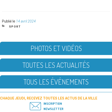
Publié
Publié le
14 avril 2024
le
CATÉGORIES
SPORT
PHOTOS ET VIDÉOS
TOUTES LES ACTUALITÉS
TOUS LES ÉVÉNEMENTS
CHAQUE JEUDI, RECEVEZ TOUTES LES ACTUS DE LA VILLE
INSCRIPTION
NEWSLETTER