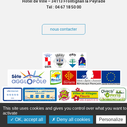
Hôtel de Ville – 34113 Frontignan la Peyrade
Tél : 04 67 18 50 00
nous contacter
Villes
jumelées
Sites
partenaires
Labels
Autres
This site uses cookies and gives you control over what you want to
activate
OK, accept all
Deny all cookies
Personalize
Mentions légales
Accessibilité
Plan du site
Contact